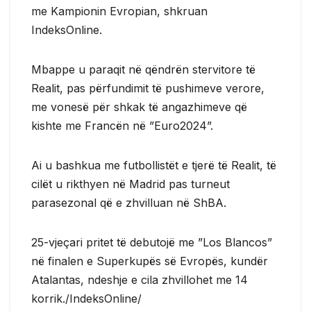
me Kampionin Evropian, shkruan
IndeksOnline.
Mbappe u paraqit në qëndrën stervitore të
Realit, pas përfundimit të pushimeve verore,
me vonesë për shkak të angazhimeve që
kishte me Francën në ”Euro2024”.
Ai u bashkua me futbollistët e tjerë të Realit, të
cilët u rikthyen në Madrid pas turneut
parasezonal që e zhvilluan në ShBA.
25-vjeçari pritet të debutojë me ”Los Blancos”
në finalen e Superkupës së Evropës, kundër
Atalantas, ndeshje e cila zhvillohet me 14
korrik./IndeksOnline/