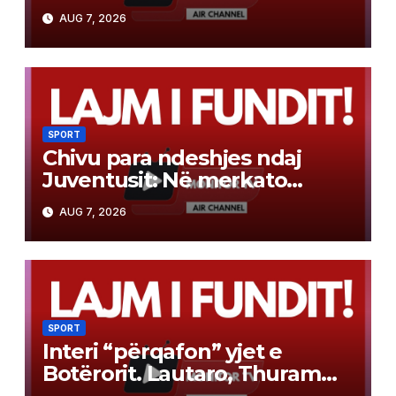
do të marr vendime të
AUG 7, 2026
rëndësishme
SPORT
Chivu para ndeshjes ndaj
Juventusit: Në merkato
kërkojmë lojtarë të nivelit të
AUG 7, 2026
lartë, duhet durim
SPORT
Interi “përqafon” yjet e
Botërorit. Lautaro, Thuram
dhe Stones rikthehen më 9