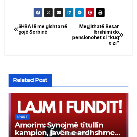
SHBA lë me gishta në
Megjithatë Besar
Post
gojë Serbinë
Ibrahimi do
pensionohet si “kuq
navigation
e zi”
Related Post
SPORT
Amorim: Synojmë titullin
kampion, javën e ardhshme