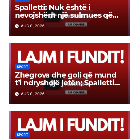
Spalletti: Nuk është i
nevojshëm një sulmues që
shënon 20 gola. “Europa
AUG 8, 2026
League”, më impenjative se
Champions-i
SPORT
Zhegrova dhe goli që mund
t’i ndryshojë jetën; Spalletti
është dashuruar me…
AUG 8, 2026
“zeppetta”
SPORT