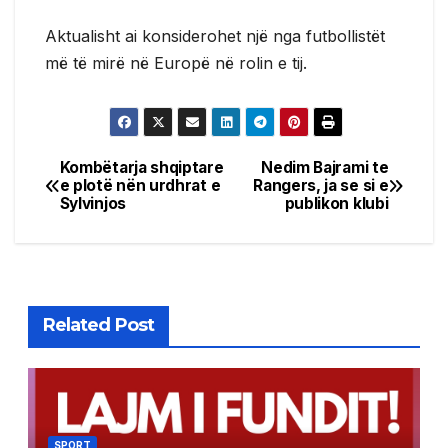
Aktualisht ai konsiderohet një nga futbollistët
më të mirë në Europë në rolin e tij.
Kombëtarja shqiptare
Nedim Bajrami te
Post
e plotë nën urdhrat e
Rangers, ja se si e
Sylvinjos
publikon klubi
navigation
Related Post
SPORT