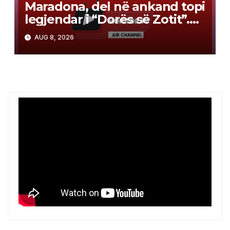
Maradona, del në ankand topi
legjendar i “Dorës së Zotit”.
Çmimi nis nga 2.5 milionë
AUG 8, 2026
dollarë