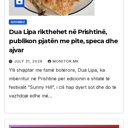
SHOWBIZ
Dua Lipa rikthehet në Prishtinë,
publikon pjatën me pite, speca dhe
ajvar
JULY 31, 2026
MONITOR.MK
Ylli shqiptar me famë botërore, Dua Lipa, ka
mbërritur në Prishtinë për edicionin e shtatë të
festivalit “Sunny Hill”, i cili hap dyert sot dhe do të
vazhdojë edhe më…