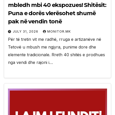
mbledh mbi 40 ekspozues! Shitësit:
Puna e dorës vlerësohet shumë
pak në vendin tonë
JULY 31, 2026
MONITOR.MK
Për të tretin vit me radhë, rruga e artizanëve në
Tetovë u mbush me ngjyra, punime dore dhe
elemente tradicionale. Rreth 40 shitës e prodhues
nga vendi dhe rajoni i…