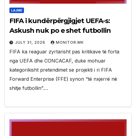
LAJME
FIFA i kundërpërgjigjet UEFA-s:
Askush nuk po e shet futbollin
JULY 31, 2026
MONITOR.MK
FIFA ka reaguar zyrtarisht pas kritikave të forta
nga UEFA dhe CONCACAF, duke mohuar
kategorikisht pretendimet se projekti i ri FIFA
Forward Enterprise (FFE) synon “të nxjerrë në
shitje futbollin”.…