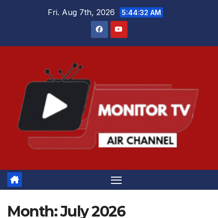
Skip
Fri. Aug 7th, 2026
5:44:33 AM
to
content
Month:
July 2026