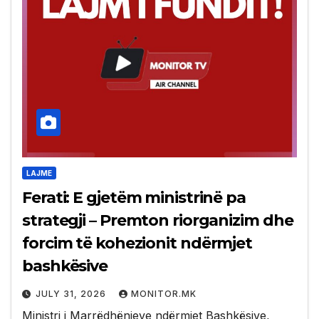
LAJME
Ferati: E gjetëm ministrinë pa
strategji – Premton riorganizim dhe
forcim të kohezionit ndërmjet
bashkësive
JULY 31, 2026
MONITOR.MK
Ministri i Marrëdhënieve ndërmjet Bashkësive,