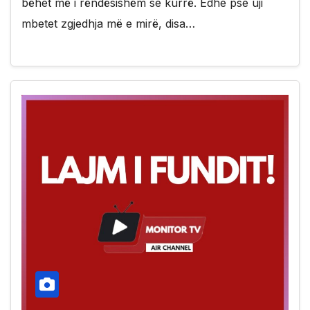
bëhet më i rëndësishëm se kurrë. Edhe pse uji
mbetet zgjedhja më e mirë, disa…