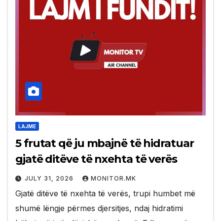
LAJME
5 frutat që ju mbajnë të hidratuar
gjatë ditëve të nxehta të verës
JULY 31, 2026
MONITOR.MK
Gjatë ditëve të nxehta të verës, trupi humbet më
shumë lëngje përmes djersitjes, ndaj hidratimi