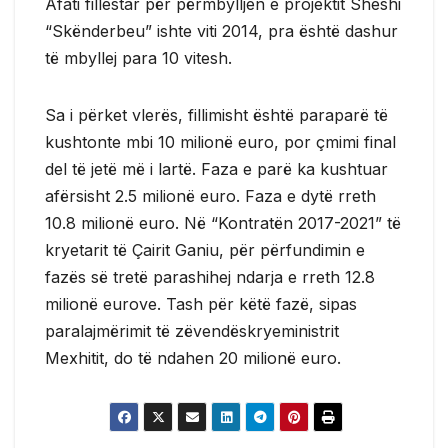
Afati fillestar për përmbylljen e projektit Sheshi
“Skënderbeu” ishte viti 2014, pra është dashur
të mbyllej para 10 vitesh.
Sa i përket vlerës, fillimisht është paraparë të
kushtonte mbi 10 milionë euro, por çmimi final
del të jetë më i lartë. Faza e parë ka kushtuar
afërsisht 2.5 milionë euro. Faza e dytë rreth
10.8 milionë euro. Në “Kontratën 2017-2021” të
kryetarit të Çairit Ganiu, për përfundimin e
fazës së tretë parashihej ndarja e rreth 12.8
milionë eurove. Tash për këtë fazë, sipas
paralajmërimit të zëvendëskryeministrit
Mexhitit, do të ndahen 20 milionë euro.