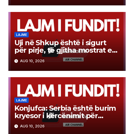
LAJME
Uji në Shkup është i sigurt
për pirje, të gjitha mostrat e
analizuara janë në rregull
AUG 10, 2026
LAJME
Konjufca: Serbia është burim
kryesor i kërcënimit për
Kosovën
AUG 10, 2026