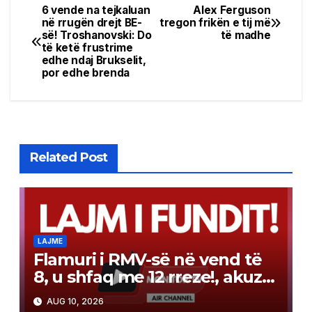
6 vende na tejkaluan
Alex Ferguson
Post
në rrugën drejt BE-
tregon frikën e tij më
së! Troshanovski: Do
të madhe
navigation
të ketë frustrime
edhe ndaj Brukselit,
por edhe brenda
Related Post
LAJME
Flamuri i RMV-së në vend të
8, u shfaq me 12 rreze!, akuza
për skandal në festë
AUG 10, 2026
shtetërore