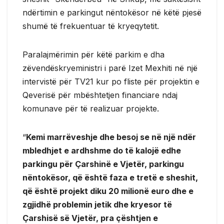
ndërtimin e parkingut nëntokësor në këtë pjesë
shumë të frekuentuar të kryeqytetit.
Paralajmërimin për këtë parkim e dha
zëvendëskryeministri i parë Izet Mexhiti në një
intervistë për TV21 kur po fliste për projektin e
Qeverisë për mbështetjen financiare ndaj
komunave për të realizuar projekte.
“
Kemi marrëveshje dhe besoj se në një ndër
mbledhjet e ardhshme do të kalojë edhe
parkingu për Çarshinë e Vjetër, parkingu
nëntokësor, që është faza e tretë e sheshit,
që është projekt diku 20 milionë euro dhe e
zgjidhë problemin jetik dhe kryesor të
Çarshisë së Vjetër, pra çështjen e