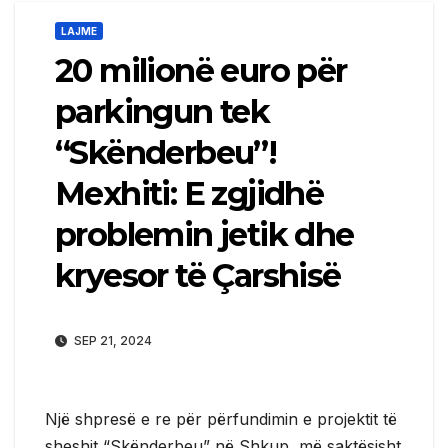
LAJME
20 milionë euro për
parkingun tek
“Skënderbeu”!
Mexhiti: E zgjidhë
problemin jetik dhe
kryesor të Çarshisë
SEP 21, 2024
Një shpresë e re për përfundimin e projektit të
sheshit “Skënderbeu” në Shkup, më saktësisht