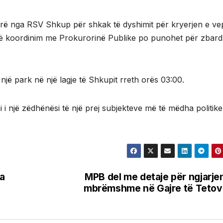
icorë nga RSV Shkup për shkak të dyshimit për kryerjen e ve
 në koordinim me Prokurorinë Publike po punohet për zbard
 një park në një lagje të Shkupit rreth orës 03:00.
i një zëdhënësi të një prej subjekteve më të mëdha politik
a
MPB del me detaje për ngjarje
mbrëmshme në Gajre të Teto