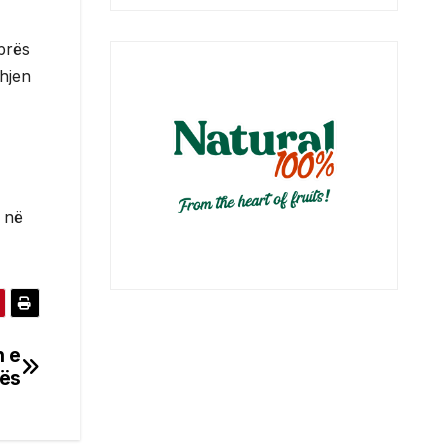
prës
hjen
e në
n e
vës