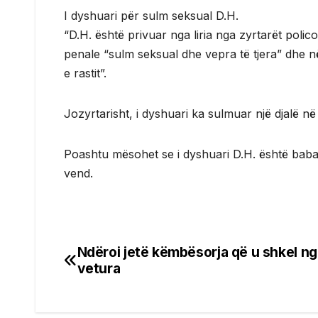
I dyshuari për sulm seksual D.H.
“D.H. është privuar nga liria nga zyrtarët pol
penale “sulm seksual dhe vepra të tjera” dhe
e rastit”.
Jozyrtarisht, i dyshuari ka sulmuar një djalë në
Poashtu mësohet se i dyshuari D.H. është babai 
vend.
Ndëroi jetë këmbësorja që u shkel ng
Post
vetura
navigation