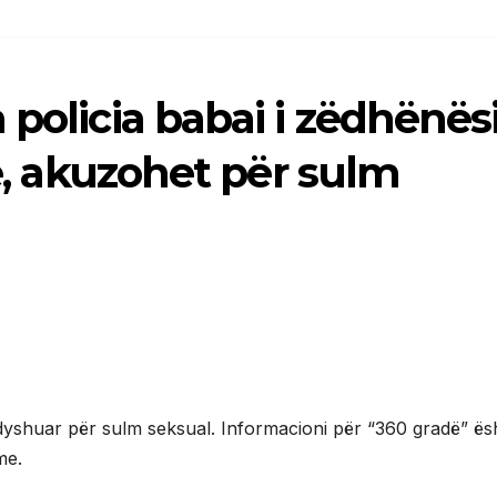
 policia babai i zëdhënës
ke, akuzohet për sulm
i dyshuar për sulm seksual. Informacioni për “360 gradë” ës
me.