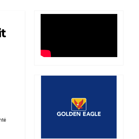
it
htë