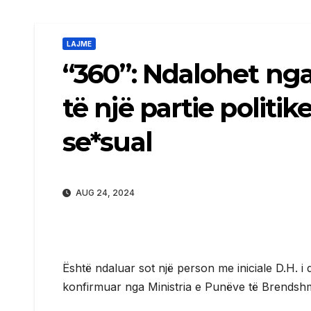
LAJME
“360”: Ndalohet nga
të një partie politi
se*sual
AUG 24, 2024
Është ndaluar sot një person me iniciale D.H. 
konfirmuar nga Ministria e Punëve të Brendsh