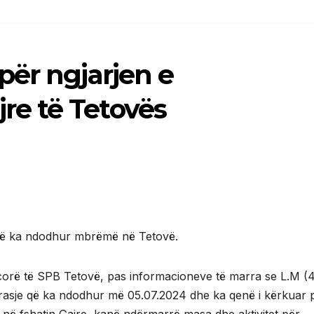
për ngjarjen e
e të Tetovës
 që ka ndodhur mbrëmë në Tetovë.
icorë të SPB Tetovë, pas informacioneve të marra se L.M (4
r vrasje që ka ndodhur më 05.07.2024 dhe ka qenë i kërkuar 