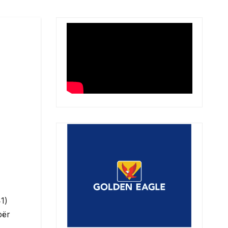
1)
për