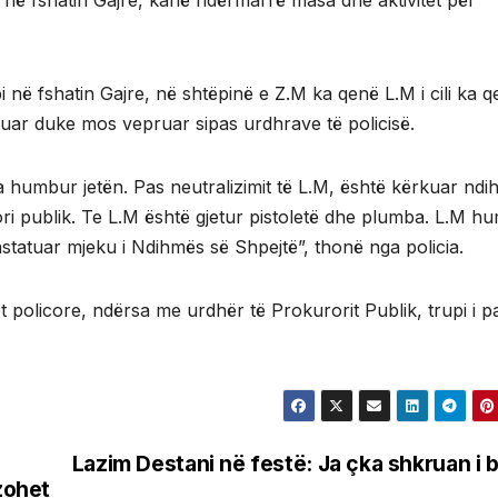
et në fshatin Gajre, kanë ndërmarrë masa dhe aktivitet për
 në fshatin Gajre, në shtëpinë e Z.M ka qenë L.M i cili ka q
ar duke mos vepruar sipas urdhrave të policisë.
a humbur jetën. Pas neutralizimit të L.M, është kërkuar nd
i publik. Te L.M është gjetur pistoletë dhe plumba. L.M hu
statuar mjeku i Ndihmës së Shpejtë”, thonë nga policia.
t policore, ndërsa me urdhër të Prokurorit Publik, trupi i p
Lazim Destani në festë: Ja çka shkruan i bi
uzohet