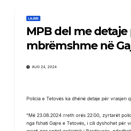
LAJME
MPB del me detaje 
mbrëmshme në Gajr
AUG 24, 2024
Policia e Tetovës ka dhënë detaje për vrasjen
“Më 23.08.2024 rreth orës 22:00, zyrtarët pol
nga fshati Gajre e Tetovës, i cili dyshohet pë