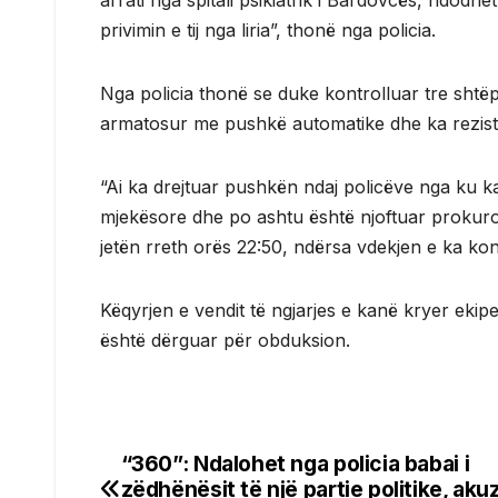
arrati nga spitali psikiatrik i Bardovcës, ndodh
privimin e tij nga liria”, thonë nga policia.
Nga policia thonë se duke kontrolluar tre shtëpi
armatosur me pushkë automatike dhe ka rezistu
“Ai ka drejtuar pushkën ndaj policëve nga ku k
mjekësore dhe po ashtu është njoftuar prokuror
jetën rreth orës 22:50, ndërsa vdekjen e ka kon
Këqyrjen e vendit të ngjarjes e kanë kryer ekipe
është dërguar për obduksion.
“360”: Ndalohet nga policia babai i
Post
zëdhënësit të një partie politike, ak