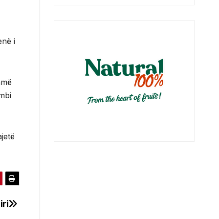
enë i
ihmë
mbi
ajetë
ri