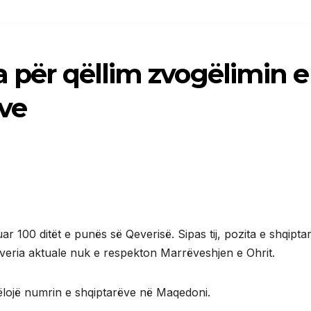
a për qëllim zvogëlimin e
ëve
 100 ditët e punës së Qeverisë. Sipas tij, pozita e shqipta
everia aktuale nuk e respekton Marrëveshjen e Ohrit.
ëlojë numrin e shqiptarëve në Maqedoni.