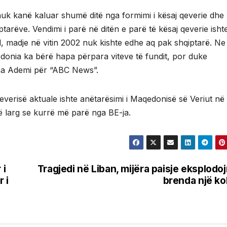
nuk kanë kaluar shumë ditë nga formimi i kësaj qeverie dhe
tarëve. Vendimi i parë në ditën e parë të kësaj qeverie isht
d, madje në vitin 2002 nuk kishte edhe aq pak shqiptarë. Ne
donia ka bërë hapa përpara viteve të fundit, por duke
tha Ademi për “ABC News”.
qeverisë aktuale ishte anëtarësimi i Maqedonisë së Veriut në
ë larg se kurrë më parë nga BE-ja.
 i
Tragjedi në Liban, mijëra paisje eksplodo
 i
brenda një k