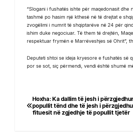
“Slogani i fushatës ishte për maqedonasit dhe 
tashmë po hasim një kthesë në të drejtat e shqip
zvogëlimi i numrit të shqiptarëve në 24 për qin
ishim duke negociuar. Të them të drejtën, Maqe
respektuar frymën e Marrëveshjes së Ohrit”, 
Deputeti shtoi se ideja kryesore e fushatës së 
por se sot, siç përmendi, vendi është shumë m
Hoxha: Ka dallim të jesh i përzgjedhur
Post
popullit tënd dhe të jesh i përzgjedhur
navigation
fituesit në zgjedhje të popullit tjetër