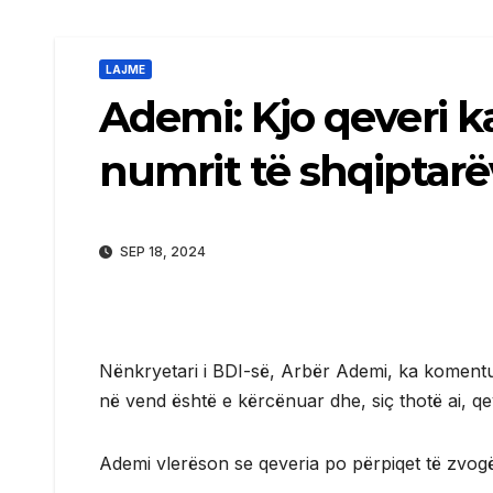
LAJME
Ademi: Kjo qeveri k
numrit të shqiptar
SEP 18, 2024
Nënkryetari i BDI-së, Arbër Ademi, ka komentuar
në vend është e kërcënuar dhe, siç thotë ai, q
Ademi vlerëson se qeveria po përpiqet të zvog