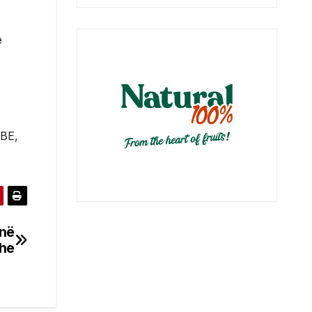
e
 BE,
jnë
ohe