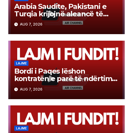
Arabia Saudite, Pakistani e
Turqia krijojnë aleancë të
përbashkët mbrojtjeje sipas
AUG 7, 2026
modelit të NATO-s
LAJME
Bordi i Paqes lëshon
kontratën e parë të ndërtimit
në Gazë
AUG 7, 2026
LAJME