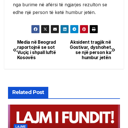
nga burime në afërsi të ngjarjes rezulton se
edhe një person të ketë humbur jetën.
Media në Beograd
Aksident tragjik në
Post
raportojnë se sot
Gostivar, dyshohet
Vuçiç i shpall luftë
se një person ka
navigation
Kosovës
humbur jetën
Related Post
LAJME