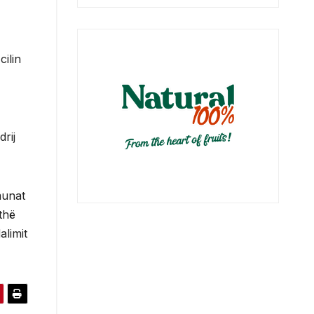
cilin
rij
munat
ithë
alimit