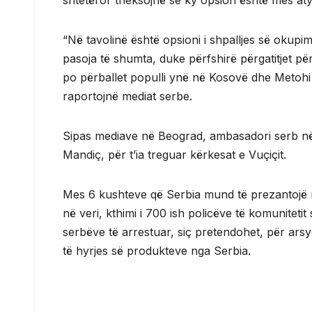
shtetëror theksojnë se ky opsion është mes at
“Në tavolinë është opsioni i shpalljes së okupimit
pasoja të shumta, duke përfshirë përgatitjet pë
po përballet populli ynë në Kosovë dhe Metohi p
raportojnë mediat serbe.
Sipas mediave në Beograd, ambasadori serb në P
Mandiç, për t’ia treguar kërkesat e Vuçiçit.
Mes 6 kushteve që Serbia mund të prezantojë nd
në veri, kthimi i 700 ish policëve të komunitetit 
serbëve të arrestuar, siç pretendohet, për arsye
të hyrjes së produkteve nga Serbia.