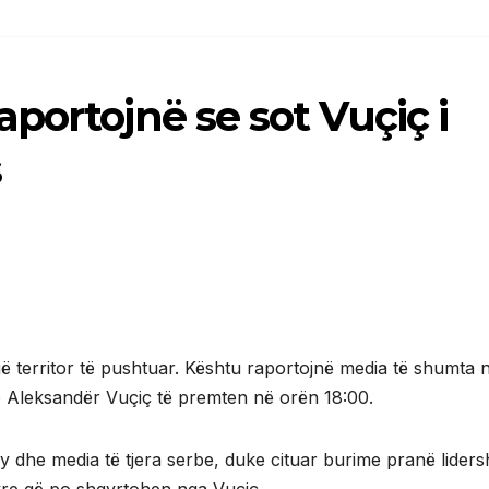
portojnë se sot Vuçiç i
s
jë territor të pushtuar. Kështu raportojnë media të shumta 
 Aleksandër Vuçiç të premten në orën 18:00.
y dhe media të tjera serbe, duke cituar burime pranë lidersh