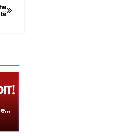
dhe
ytë
hen
ovës