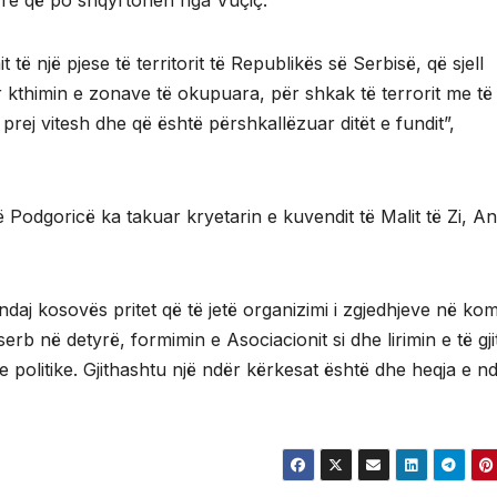
yre që po shqyrtohen nga Vuçiç.
 të një pjese të territorit të Republikës së Serbisë, që sjell
r kthimin e zonave të okupuara, për shkak të terrorit me të 
rej vitesh dhe që është përshkallëzuar ditët e fundit”,
odgoricë ka takuar kryetarin e kuvendit të Malit të Zi, And
aj kosovës pritet që të jetë organizimi i zgjedhjeve në ko
serb në detyrë, formimin e Asociacionit si dhe lirimin e të gj
 politike. Gjithashtu një ndër kërkesat është dhe heqja e nd