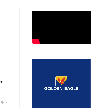
në
ipit