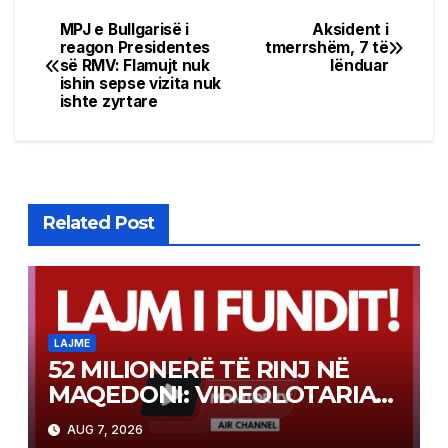
MPJ e Bullgarisë i
Aksident i
Post
reagon Presidentes
tmerrshëm, 7 të
së RMV: Flamujt nuk
lënduar
navigation
ishin sepse vizita nuk
ishte zyrtare
Related Post
LAJME
52 MILIONERË TË RINJ NË
MAQEDONI: VIDEOLOTARIA
KASINOS AUSTRIA PAGOI MBI
AUG 7, 2026
2 MILIONË EURO PËR FITIME