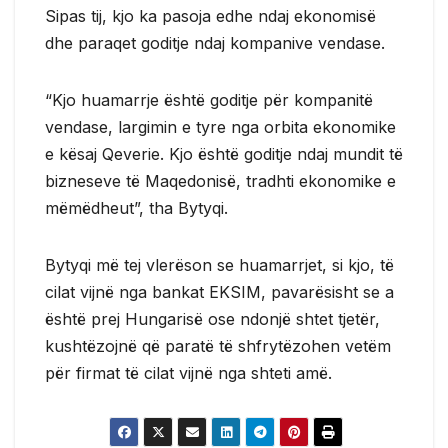
Sipas tij, kjo ka pasoja edhe ndaj ekonomisë
dhe paraqet goditje ndaj kompanive vendase.
“Kjo huamarrje është goditje për kompanitë
vendase, largimin e tyre nga orbita ekonomike
e kësaj Qeverie. Kjo është goditje ndaj mundit të
bizneseve të Maqedonisë, tradhti ekonomike e
mëmëdheut”, tha Bytyqi.
Bytyqi më tej vlerëson se huamarrjet, si kjo, të
cilat vijnë nga bankat EKSIM, pavarësisht se a
është prej Hungarisë ose ndonjë shtet tjetër,
kushtëzojnë që paratë të shfrytëzohen vetëm
për firmat të cilat vijnë nga shteti amë.