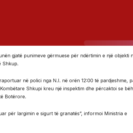
tunën gjatë punimeve gërmuese për ndërtimin e një objekti 
ë Shkup.
raportuar në polici nga N.I. në orën 12:00 të pardjeshme, p
së Kombëtare Shkupi kreu një inspektim dhe përcaktoi se bëh
të Botërore.
ar për largimin e sigurt të granatës”, informoi Ministria e