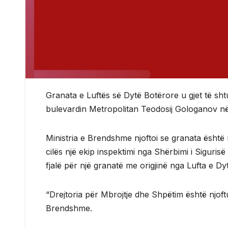
Granata e Luftës së Dytë Botërore u gjet të sh
bulevardin Metropolitan Teodosij Gologanov n
Ministria e Brendshme njoftoi se granata është 
cilës një ekip inspektimi nga Shërbimi i Siguri
fjalë për një granatë me origjinë nga Lufta e Dy
“Drejtoria për Mbrojtje dhe Shpëtim është njoftu
Brendshme.