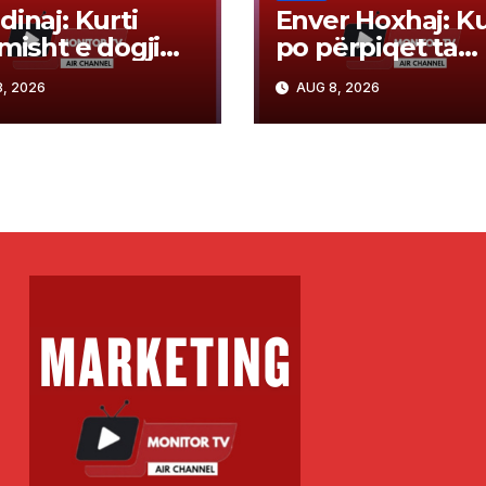
dinaj: Kurti
Enver Hoxhaj: Ku
imisht e dogji
po përpiqet ta
in kushtetues
nënshtrojë
, 2026
AUG 8, 2026
konstituimin e
opozitën
ndit