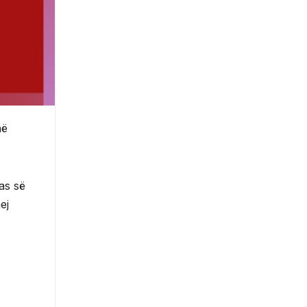
në
as së
ej