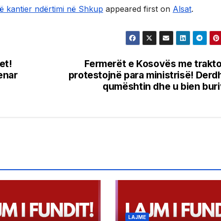
ë kantier ndërtimi në Shkup
appeared first on
Alsat
.
et!
Fermerët e Kosovës me trakt
enar
protestojnë para ministrisë! Derd
qumështin dhe u bien bur
LAJME