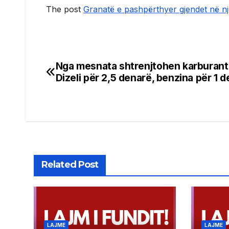
The post
Granatë e pashpërthyer gjendet në nj
Nga mesnata shtrenjtohen karburant
Post
Dizeli për 2,5 denarë, benzina për 1 d
navigation
Related Post
LAJME
LAJME