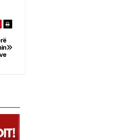
orë
hin
ive