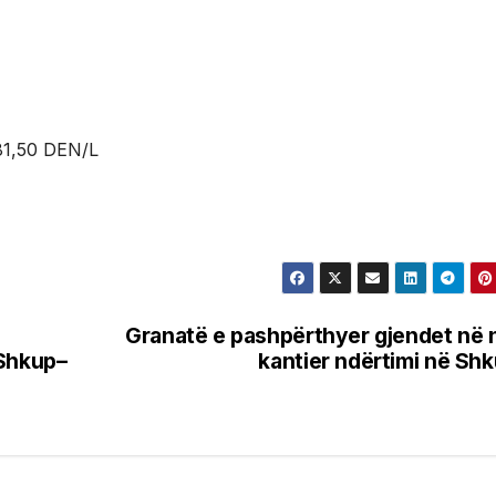
81,50 DEN/L
Granatë e pashpërthyer gjendet në 
 Shkup–
kantier ndërtimi në Sh