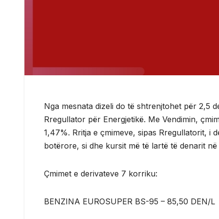
Nga mesnata dizeli do të shtrenjtohet për 2,5 de
Rregullator për Energjetikë. Me Vendimin, çmime
1,47%. Rritja e çmimeve, sipas Rregullatorit, i 
botërore, si dhe kursit më të lartë të denarit në
Çmimet e derivateve 7 korriku:
BENZINA EUROSUPER BS-95 – 85,50 DEN/L