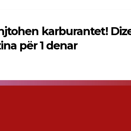
jtohen karburantet! Dize
ina për 1 denar