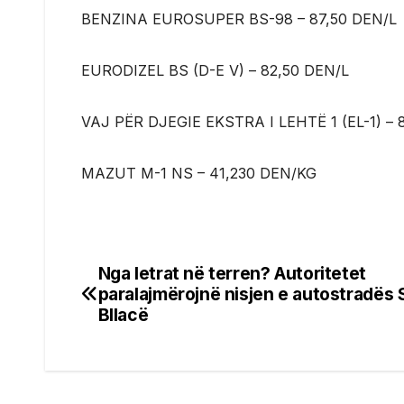
BENZINA EUROSUPER BS-98 – 87,50 DEN/L
EURODIZEL BS (D-E V) – 82,50 DEN/L
VAJ PËR DJEGIE EKSTRA I LEHTË 1 (EL-1) – 
MAZUT M-1 NS – 41,230 DEN/KG
Nga letrat në terren? Autoritetet
Post
paralajmërojnë nisjen e autostradës
navigation
Bllacë