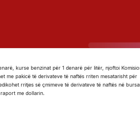
narë, kurse benzinat për 1 denarë për litër, njoftoi Komisio
t me pakicë të derivateve të naftës rriten mesatarisht për
dedikohet rritjes së çmimeve të derivateve të naftës në bursa
 raport me dollarin.