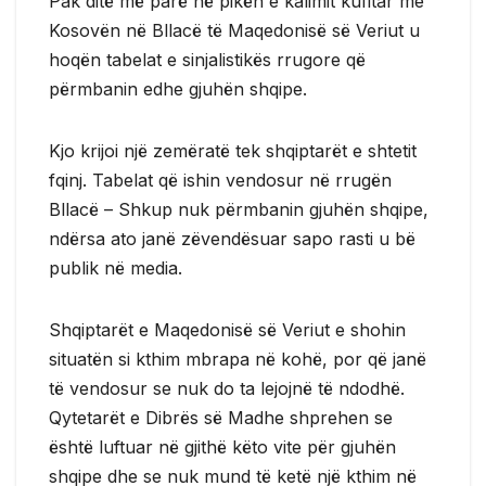
Pak ditë më parë në pikën e kalimit kufitar me
Kosovën në Bllacë të Maqedonisë së Veriut u
hoqën tabelat e sinjalistikës rrugore që
përmbanin edhe gjuhën shqipe.
Kjo krijoi një zemëratë tek shqiptarët e shtetit
fqinj. Tabelat që ishin vendosur në rrugën
Bllacë – Shkup nuk përmbanin gjuhën shqipe,
ndërsa ato janë zëvendësuar sapo rasti u bë
publik në media.
Shqiptarët e Maqedonisë së Veriut e shohin
situatën si kthim mbrapa në kohë, por që janë
të vendosur se nuk do ta lejojnë të ndodhë.
Qytetarët e Dibrës së Madhe shprehen se
është luftuar në gjithë këto vite për gjuhën
shqipe dhe se nuk mund të ketë një kthim në