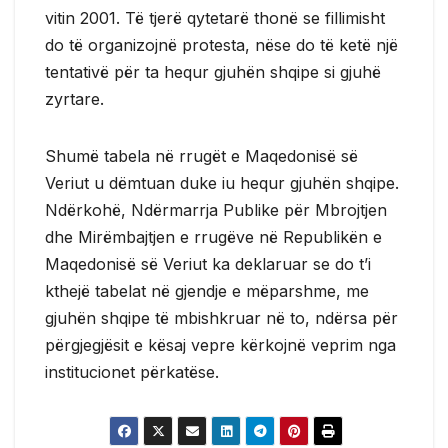
vitin 2001. Të tjerë qytetarë thonë se fillimisht
do të organizojnë protesta, nëse do të ketë një
tentativë për ta hequr gjuhën shqipe si gjuhë
zyrtare.
Shumë tabela në rrugët e Maqedonisë së
Veriut u dëmtuan duke iu hequr gjuhën shqipe.
Ndërkohë, Ndërmarrja Publike për Mbrojtjen
dhe Mirëmbajtjen e rrugëve në Republikën e
Maqedonisë së Veriut ka deklaruar se do t’i
kthejë tabelat në gjendje e mëparshme, me
gjuhën shqipe të mbishkruar në to, ndërsa për
përgjegjësit e kësaj vepre kërkojnë veprim nga
institucionet përkatëse.