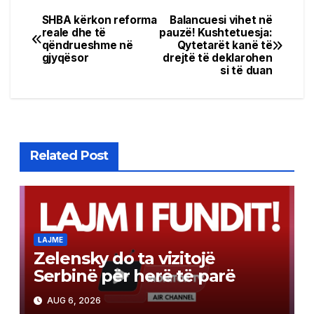
SHBA kërkon reforma
Balancuesi vihet në
Post
reale dhe të
pauzë! Kushtetuesja:
qëndrueshme në
Qytetarët kanë të
navigation
gjyqësor
drejtë të deklarohen
si të duan
Related Post
LAJME
Zelensky do ta vizitojë
Serbinë për herë të parë
AUG 6, 2026