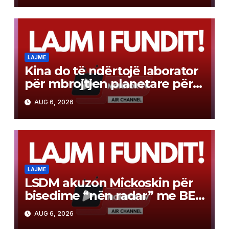
LAJME
Kina do të ndërtojë laborator
për mbrojtjen planetare për
misionin e kthimit të
AUG 6, 2026
mostrave në Mars
LAJME
LSDM akuzon Mickoskin për
bisedime “nën radar” me BE-
në
AUG 6, 2026