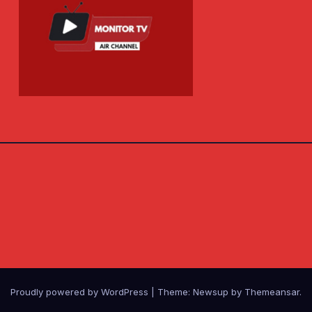
Proudly powered by WordPress
|
Theme: Newsup by
Themeansar
.