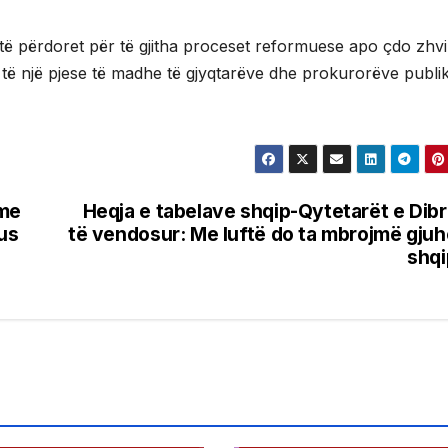
ë përdoret për të gjitha proceset reformuese apo çdo zhvi
 të një pjese të madhe të gjyqtarëve dhe prokurorëve publi
 me
Heqja e tabelave shqip-Qytetarët e Dib
kus
të vendosur: Me luftë do ta mbrojmë gju
shq