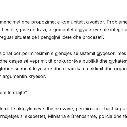
 mendimet dhe propozimet e komunitetit gjyqësor. Probleme
eshtje, përkundrazi, argumentet e gjyqtarëve me integrite
treguar situatat që i pengojnë idetë dhe proceset”.
sional për përmirësimin e gjendjes së sistemit gjyqësor, mes
dhe qasjes së veprimit të prokurorëve publikë dhe gjykatës
tohen seancat kryesore dhe dinamika e caktimit dhe organi
r argumentin kryesor.
im të drejtë”
mit të aktgjykimeve dhe akuzave, përmirësimi i bashkëpun
rndjekjes si ekspertët, Ministria e Brendshme, policia dhe të