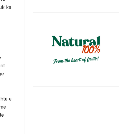
nuk ka
e
ë
rit
që
shtë e
 me
të