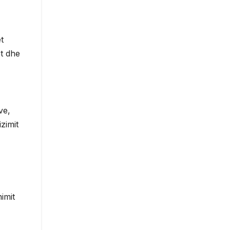
t
t dhe
ve,
zimit
imit