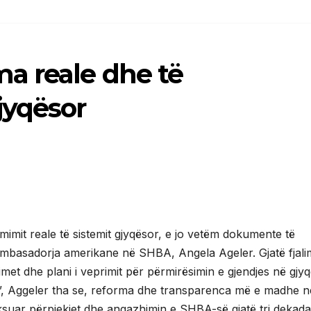
a reale dhe të
yqësor
imit reale të sistemit gjyqësor, e jo vetëm dokumente të
mbasadorja amerikane në SHBA, Angela Ageler. Gjatë fjalim
et dhe plani i veprimit për përmirësimin e gjendjes në gjy
jtë”, Aggeler tha se, reforma dhe transparenca më e madhe n
suar përpjekjet dhe angazhimin e SHBA-së gjatë tri dekad