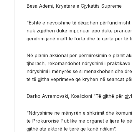
Besa Ademi, Kryetare e Gjykatës Supreme
“Është e nevojshme të dëgjohen përfundimisht
nuk zgjidhen duke imponuar apo duke pranuar h
qëndrim janë mjaft të forta dhe të qarta për të 
Në planin aksional për përmirësimin e planit ak
tjherash, rekomandohet ndryshimi i praktikave 
ndryshimi i mënyrës se si menaxhohen dhe drej
të të gjitha veprimeve që kryhen në seancat pë
Darko Avramovski, Koalicioni “Të gjithë për gjyk
“Ndryshime në mënyrën e shkrimit dhe komuniki
të Prokurorisë Publike me organet e tjera të pë
gjithë ata aktorë të tjerë që kanë ndikim”.