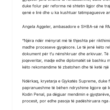
duke folur për reforma në shtetin ligjor dhe tr
qenë e lirë dhe u ka kushtuar tatimpaguesve a
Angela Aggeler, ambasadore e SHBA-së në R
“Njëra ndër mënyrat më të thjeshta për rikthimi
madhe proceseve gjyqësore. Le të jenë këto rek
dokument për t’u nënshkruar dhe arkivuar. Të gji
joqeveritar, madje edhe diplomatët së bashku m
këto rekomandime të zbatohen dhe të ketë një 
Ndërkaq, kryetarja e Gjykatës Supreme, duke fo
papranueshme të bëhen ndryshime ligjore që lid
Kodin Penal, pa dëgjuar mendimin e gjyqtarëve,
procesit, por edhe pasoja të padëshiruara nga asp