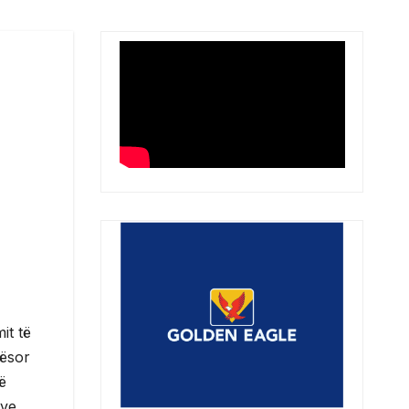
it të
qësor
ë
ave