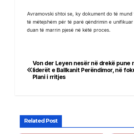
Avramovski shtoi se, ky dokument do të mund t
të mëtejshëm për të parë qëndrimin e unifikuar
duan të marrin pjesë në këtë proces.
Von der Leyen nesër në drekë pune
Post
liderët e Ballkanit Perëndimor, në fo
navigation
Plani i rritjes
Related Post