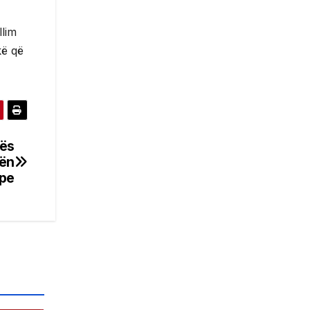
llim
kë që
rës
hën
ipe