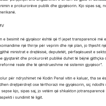
ajnimin e prokurorëve publik dhe gjyqësorin. Kjo sipas saj, 
merikanë.
MV
n e besimit në gjyqësor është që t’i jepet transparencë më 
omandime një thirrje për veprim dhe një plan, jo thjesht nj
thë ministrat e drejtësisë, deputetët, përfaqësuesit e sekto
e gjyqtarët dhe prokurorët publikë duhet të bëjnë gjithçka 
reformë reale dhe të qëndrueshme në sistemin gjyqësor”.
lur për ndryshimet në Kodin Penal vitin e kaluar, tha se ë
hen drejtpërdrejt ose tërthorazi me gjyqësorin, siç ndodhi
 sepse kjo, sipas saj, jo vetëm që shkakton jotransparencë 
ekti i sundimit të ligjit.