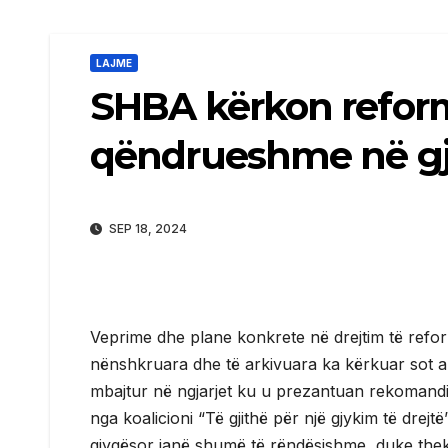
LAJME
SHBA kërkon reform
qëndrueshme në gj
SEP 18, 2024
Veprime dhe plane konkrete në drejtim të reform
nënshkruara dhe të arkivuara ka kërkuar sot a
mbajtur në ngjarjet ku u prezantuan rekomandim
nga koalicioni “Të gjithë për një gjykim të dre
gjyqësor janë shumë të rëndësishme, duke thek