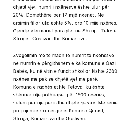
dhjetë vjet, numri i nxënësve është ulur për
20%. Domethënë për 17 mijë nxënës. Në
arsimin fillor ulja është 5%, pra 10 mijë nxënës.
Gjendja alarmanet paraqitet në Shkup , Tetovë,
Strugë , Gostivar dhe Kumanovë.
Zvogëlimin më të madh të numrit të nxënësve
në numrin e përgjithshëm e ka komuna e Gazi
Babës, ku në vitin e fundit shkollor kishte 2389
nxënës më pak se dhjetë vjet më parë.
Komuna e radhës është Tetova, ku është
shënuar ulje pothuajse për 1500 nxënës,
vetëm për një periudhë dhjetëvjeçare. Me rënie
prej njëmijë nxënës janë: Komuna Qenëd,
Struga, Kumanova dhe Gostivari.