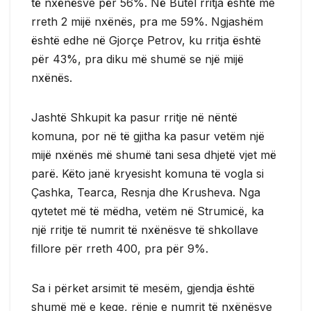
të nxënësve për 56%. Në Butel rritja është me
rreth 2 mijë nxënës, pra me 59%. Ngjashëm
është edhe në Gjorçe Petrov, ku rritja është
për 43%, pra diku më shumë se një mijë
nxënës.
Jashtë Shkupit ka pasur rritje në nëntë
komuna, por në të gjitha ka pasur vetëm një
mijë nxënës më shumë tani sesa dhjetë vjet më
parë. Këto janë kryesisht komuna të vogla si
Çashka, Tearca, Resnja dhe Krusheva. Nga
qytetet më të mëdha, vetëm në Strumicë, ka
një rritje të numrit të nxënësve të shkollave
fillore për rreth 400, pra për 9%.
Sa i përket arsimit të mesëm, gjendja është
shumë më e keqe, rënie e numrit të nxënësve