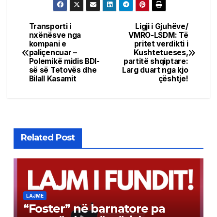
Transporti i
Ligji i Gjuhëve/
Post
nxënësve nga
VMRO-LSDM: Të
kompani e
pritet verdikti i
navigation
paliçencuar –
Kushtetueses,
Polemikë midis BDI-
partitë shqiptare:
së së Tetovës dhe
Larg duart nga kjo
Bilall Kasamit
çështje!
Related Post
LAJME
“Foster” në barnatore pa