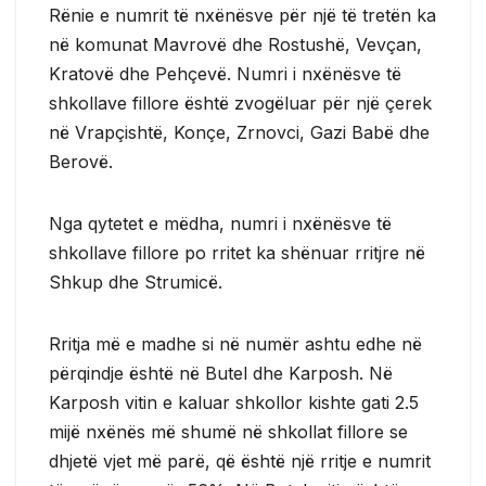
Rënie e numrit të nxënësve për një të tretën ka
në komunat Mavrovë dhe Rostushë, Vevçan,
Kratovë dhe Pehçevë. Numri i nxënësve të
shkollave fillore është zvogëluar për një çerek
në Vrapçishtë, Konçe, Zrnovci, Gazi Babë dhe
Berovë.
Nga qytetet e mëdha, numri i nxënësve të
shkollave fillore po rritet ka shënuar rritjre në
Shkup dhe Strumicë.
Rritja më e madhe si në numër ashtu edhe në
përqindje është në Butel dhe Karposh. Në
Karposh vitin e kaluar shkollor kishte gati 2.5
mijë nxënës më shumë në shkollat fillore se
dhjetë vjet më parë, që është një rritje e numrit