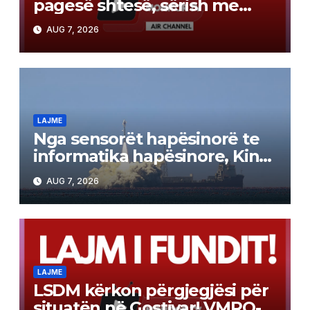
pagesë shtesë, sërish me
recetë vetëm 280 denarë
AUG 7, 2026
participim
LAJME
Nga sensorët hapësinorë te
informatika hapësinore, Kina
lëshon satelitët me
AUG 7, 2026
inteligjencë artificiale
LAJME
LSDM kërkon përgjegjësi për
situatën në Gostivar! VMRO-