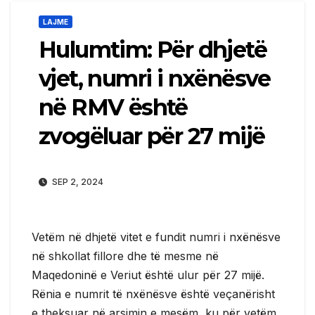
LAJME
Hulumtim: Për dhjetë
vjet, numri i nxënësve
në RMV është
zvogëluar për 27 mijë
SEP 2, 2024
Vetëm në dhjetë vitet e fundit numri i nxënësve
në shkollat fillore dhe të mesme në
Maqedoninë e Veriut është ulur për 27 mijë.
Rënia e numrit të nxënësve është veçanërisht
e theksuar në arsimin e mesëm, ku për vetëm