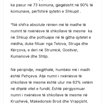
ka pasur në 73 komuna, gjegjësisht në 90% të
komunave, përfshirë qytetin e Shkupit .
“Në shifra absolute rënien më të madhe të
numrit të nxënësve të shkollave të mesme ka
në Shkup dhe pothuajse në të gjitha qytetet e
mëdha, duke filluar nga Tetova, Struga dhe
Kërçova, e deri në Strumicë, Gostivar,
Kumanovë dhe Shtip.
Në përqindje, megjithatë, humbësi më i madh
është Pehçeva. Atje numri i nxënësve të
shkollave të mesme është ulur me 83% vetëm
në dhjetë vitet e fundit. Është përgjysmuar
numri i nxënësve të shkollave të mesme në
Krushevë, Makedonski Brod dhe Vrapçisht.