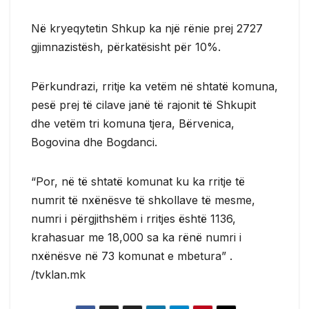
Në kryeqytetin Shkup ka një rënie prej 2727
gjimnazistësh, përkatësisht për 10%.
Përkundrazi, rritje ka vetëm në shtatë komuna,
pesë prej të cilave janë të rajonit të Shkupit
dhe vetëm tri komuna tjera, Bërvenica,
Bogovina dhe Bogdanci.
“Por, në të shtatë komunat ku ka rritje të
numrit të nxënësve të shkollave të mesme,
numri i përgjithshëm i rritjes është 1136,
krahasuar me 18,000 sa ka rënë numri i
nxënësve në 73 komunat e mbetura” .
/tvklan.mk