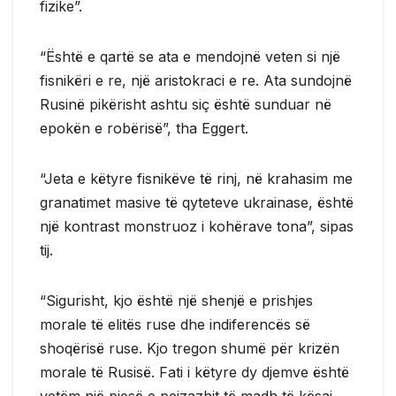
fizike”.
“Është e qartë se ata e mendojnë veten si një
fisnikëri e re, një aristokraci e re. Ata sundojnë
Rusinë pikërisht ashtu siç është sunduar në
epokën e robërisë”, tha Eggert.
“Jeta e këtyre fisnikëve të rinj, në krahasim me
granatimet masive të qyteteve ukrainase, është
një kontrast monstruoz i kohërave tona”, sipas
tij.
“Sigurisht, kjo është një shenjë e prishjes
morale të elitës ruse dhe indiferencës së
shoqërisë ruse. Kjo tregon shumë për krizën
morale të Rusisë. Fati i këtyre dy djemve është
vetëm një pjesë e peizazhit të madh të kësaj