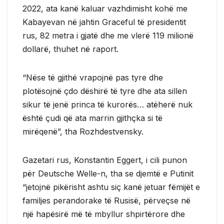
2022, ata kanë kaluar vazhdimisht kohë me
Kabayevan në jahtin Graceful të presidentit
rus, 82 metra i gjatë dhe me vlerë 119 milionë
dollarë, thuhet në raport.
“Nëse të gjithë vrapojnë pas tyre dhe
plotësojnë çdo dëshirë të tyre dhe ata sillen
sikur të jenë princa të kurorës… atëherë nuk
është çudi që ata marrin gjithçka si të
mirëqenë”, tha Rozhdestvensky.
Gazetari rus, Konstantin Eggert, i cili punon
për Deutsche Welle-n, tha se djemtë e Putinit
“jetojnë pikërisht ashtu siç kanë jetuar fëmijët e
familjes perandorake të Rusisë, përveçse në
një hapësirë më të mbyllur shpirtërore dhe