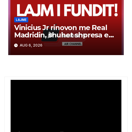
LAJME
Vinicius Jr rinovon me Real
Madridin, shuhet shpresa e
Arsenalit për transferimin e
AUG 6, 2026
brazilianit