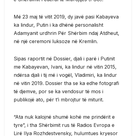
Më 23 maj të vitit 2019, dy javë pasi Kabayeva
ka lindur, Putin i ka dhënë personalisht
Adamyanit urdhrin Për Shërbim ndaj Atdheut,
në një ceremoni luksoze në Kremlin.
Sipas raportit në Dossier, djali i parë i Putinit
me Kabayevan, Ivani, ka lindur në vitin 2015,
ndërsa djali i tij më i vogël, Vladimiri, ka lindur
në vitin 2019. Dossier tha se ka edhe fotografi
të djemve, por se ka vendosur të mos i
publikojë ato, për t’i mbrojtur të miturit.
“Ata nuk kalojnë shumë kohë me prindërit e
tyre”, i tha Shërbimit rus të Radios Evropa e
Lirë Ilya Rozhdestvensky, hulumtues kryesor