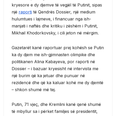
kryesore e dy djemve të vegjël të Putinit, sipas
një
raporti
të Qendrës Dossier, një medium
hulumtues i lajmeve, i financuar nga ish-
manjati i naftës dhe kritiku i zëshëm i Putinit,
Mikhail Khodorkovsky, i cili jeton në mërgim.
Gazetarët kanë raportuar prej kohësh se Putin
ka dy djem me ish-gjimnasten olimpike dhe
politikanen Alina Kabayeva, por raporti në
Dossier – i bazuar kryesisht në intervista me
një burim që ka jetuar dhe punuar në
rezidencë dhe që ka kaluar kohë me dy djemtë
– shkon shumë më tej.
Putin, 71 vjeç, dhe Kremlini kanë qenë shumë
të mbyllur sa i përket familjes së presidentit,