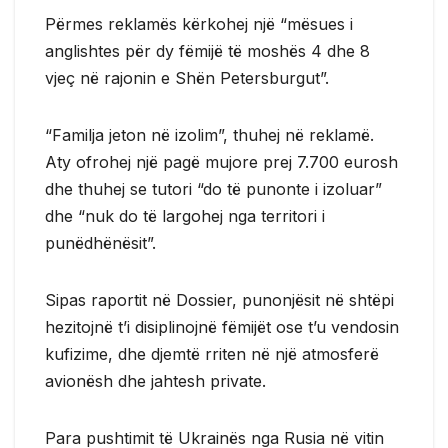
Përmes reklamës kërkohej një “mësues i
anglishtes për dy fëmijë të moshës 4 dhe 8
vjeç në rajonin e Shën Petersburgut”.
“Familja jeton në izolim”, thuhej në reklamë.
Aty ofrohej një pagë mujore prej 7.700 eurosh
dhe thuhej se tutori “do të punonte i izoluar”
dhe “nuk do të largohej nga territori i
punëdhënësit”.
Sipas raportit në Dossier, punonjësit në shtëpi
hezitojnë t’i disiplinojnë fëmijët ose t’u vendosin
kufizime, dhe djemtë rriten në një atmosferë
avionësh dhe jahtesh private.
Para pushtimit të Ukrainës nga Rusia në vitin