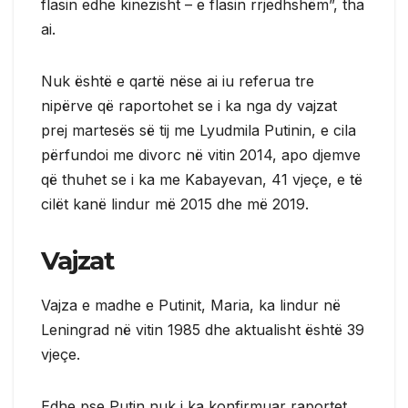
flasin edhe kinezisht – e flasin rrjedhshëm”, tha
ai.
Nuk është e qartë nëse ai iu referua tre
nipërve që raportohet se i ka nga dy vajzat
prej martesës së tij me Lyudmila Putinin, e cila
përfundoi me divorc në vitin 2014, apo djemve
që thuhet se i ka me Kabayevan, 41 vjeçe, e të
cilët kanë lindur më 2015 dhe më 2019.
Vajzat
Vajza e madhe e Putinit, Maria, ka lindur në
Leningrad në vitin 1985 dhe aktualisht është 39
vjeçe.
Edhe pse Putin nuk i ka konfirmuar raportet,