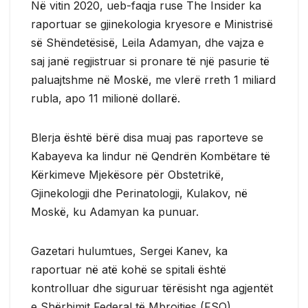
Në vitin 2020, ueb-faqja ruse The Insider ka
raportuar se gjinekologia kryesore e Ministrisë
së Shëndetësisë, Leila Adamyan, dhe vajza e
saj janë regjistruar si pronare të një pasurie të
paluajtshme në Moskë, me vlerë rreth 1 miliard
rubla, apo 11 milionë dollarë.
Blerja është bërë disa muaj pas raporteve se
Kabayeva ka lindur në Qendrën Kombëtare të
Kërkimeve Mjekësore për Obstetrikë,
Gjinekologji dhe Perinatologji, Kulakov, në
Moskë, ku Adamyan ka punuar.
Gazetari hulumtues, Sergei Kanev, ka
raportuar në atë kohë se spitali është
kontrolluar dhe siguruar tërësisht nga agjentët
e Shërbimit Federal të Mbrojtjes (FSO).