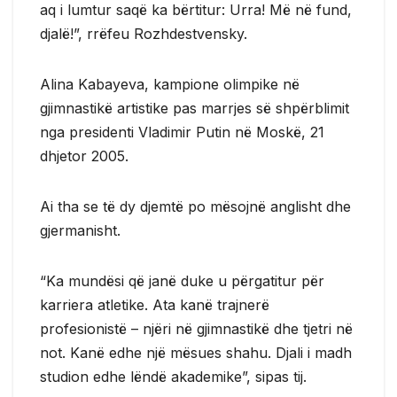
aq i lumtur saqë ka bërtitur: Urra! Më në fund,
djalë!”, rrëfeu Rozhdestvensky.
Alina Kabayeva, kampione olimpike në
gjimnastikë artistike pas marrjes së shpërblimit
nga presidenti Vladimir Putin në Moskë, 21
dhjetor 2005.
Ai tha se të dy djemtë po mësojnë anglisht dhe
gjermanisht.
“Ka mundësi që janë duke u përgatitur për
karriera atletike. Ata kanë trajnerë
profesionistë – njëri në gjimnastikë dhe tjetri në
not. Kanë edhe një mësues shahu. Djali i madh
studion edhe lëndë akademike”, sipas tij.