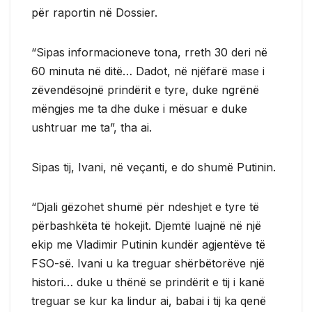
për raportin në Dossier.
“Sipas informacioneve tona, rreth 30 deri në
60 minuta në ditë… Dadot, në njëfarë mase i
zëvendësojnë prindërit e tyre, duke ngrënë
mëngjes me ta dhe duke i mësuar e duke
ushtruar me ta”, tha ai.
Sipas tij, Ivani, në veçanti, e do shumë Putinin.
“Djali gëzohet shumë për ndeshjet e tyre të
përbashkëta të hokejit. Djemtë luajnë në një
ekip me Vladimir Putinin kundër agjentëve të
FSO-së. Ivani u ka treguar shërbëtorëve një
histori… duke u thënë se prindërit e tij i kanë
treguar se kur ka lindur ai, babai i tij ka qenë