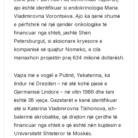
ajo është identifikuar si endokrinologia Maria
Vladimirovna Vorontseva. Ajo ka qenë shumë
e përfshirë në një qendër onkologjike të
financuar nga shteti, jashtë Shën
Petersburgut, si aksionare kryesore e
kompanisë së quajtur Nomeko, e cila
menaxhon projektin prej 634 milionë dollarësh.
Vajza më e vogël e Putinit, Yekaterina, ka
lindur në Drezden – në atë kohë pjesë e
Gjermanisë Lindore – në vitin 1986 dhe tani
është 38 vjeçe. Gazetarët e kanë identifikuar
atë si Katerina Vladimirovna Tikhonova, ish-
balerinë akrobatike, që drejton një çerdhe të
financuar nga shteti e që është nën kujdesin e
Universitetit Shtetëror të Moskës.