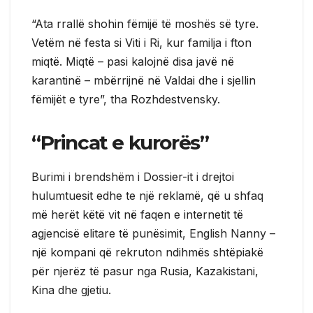
“Ata rrallë shohin fëmijë të moshës së tyre.
Vetëm në festa si Viti i Ri, kur familja i fton
miqtë. Miqtë – pasi kalojnë disa javë në
karantinë – mbërrijnë në Valdai dhe i sjellin
fëmijët e tyre”, tha Rozhdestvensky.
“Princat e kurorës”
Burimi i brendshëm i Dossier-it i drejtoi
hulumtuesit edhe te një reklamë, që u shfaq
më herët këtë vit në faqen e internetit të
agjencisë elitare të punësimit, English Nanny –
një kompani që rekruton ndihmës shtëpiakë
për njerëz të pasur nga Rusia, Kazakistani,
Kina dhe gjetiu.