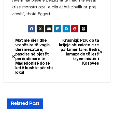
krize monstruoze, e cila është zhvilluar prej
vitesh”, thotë Eggert.
Mot me diell dhe
Krasniqi: PDK do ta
Post
vranësira të vogla
krijojë shumicën e re
deri mesatare,
parlamentare, Bedri
navigation
pasdite në pjesët
Hamaza do të jetë
perëndimore të
kryeministër i
Maqedonisë do të
Kosovës
ketë kushte për shi
lokal
Related Post