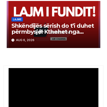
LAJME
Shkëndijës sërish do t’i duhet
përmbysje! Kthehet nga
Skocia me humbje minimale
AUG 6, 2026
2:1