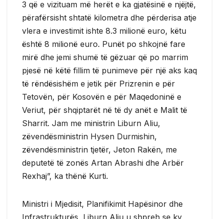
3 që e vizituam më herët e ka gjatësinë e njëjtë,
përafërsisht shtatë kilometra dhe përderisa atje
vlera e investimit ishte 8.3 milionë euro, këtu
është 8 milionë euro. Punët po shkojnë fare
mirë dhe jemi shumë të gëzuar që po marrim
pjesë në këtë fillim të punimeve për një aks kaq
të rëndësishëm e jetik për Prizrenin e për
Tetovën, për Kosovën e për Maqedoninë e
Veriut, për shqiptarët në të dy anët e Malit të
Sharrit. Jam me ministrin Liburn Aliu,
zëvendësministrin Hysen Durmishin,
zëvendësministrin tjetër, Jeton Rakën, me
deputetë të zonës Artan Abrashi dhe Arbër
Rexhaj”, ka thënë Kurti.
Ministri i Mjedisit, Planifikimit Hapësinor dhe
Infrastrukturës, Liburn Aliu u shpreh se ky