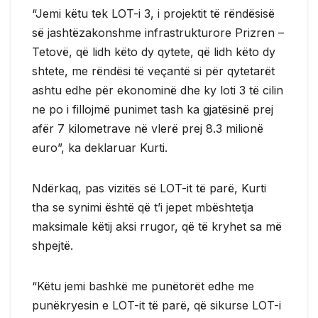
“Jemi këtu tek LOT-i 3, i projektit të rëndësisë
së jashtëzakonshme infrastrukturore Prizren –
Tetovë, që lidh këto dy qytete, që lidh këto dy
shtete, me rëndësi të veçantë si për qytetarët
ashtu edhe për ekonominë dhe ky loti 3 të cilin
ne po i fillojmë punimet tash ka gjatësinë prej
afër 7 kilometrave në vlerë prej 8.3 milionë
euro”, ka deklaruar Kurti.
Ndërkaq, pas vizitës së LOT-it të parë, Kurti
tha se synimi është që t’i jepet mbështetja
maksimale këtij aksi rrugor, që të kryhet sa më
shpejtë.
“Këtu jemi bashkë me punëtorët edhe me
punëkryesin e LOT-it të parë, që sikurse LOT-i