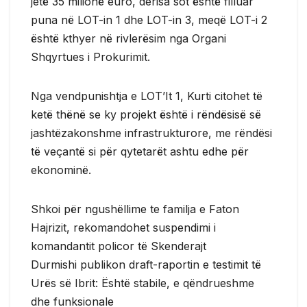
jetë 35 milionë euro, derisa sot është filluar
puna në LOT-in 1 dhe LOT-in 3, meqë LOT-i 2
është kthyer në rivlerësim nga Organi
Shqyrtues i Prokurimit.
Nga vendpunishtja e LOT’It 1, Kurti citohet të
ketë thënë se ky projekt është i rëndësisë së
jashtëzakonshme infrastrukturore, me rëndësi
të veçantë si për qytetarët ashtu edhe për
ekonominë.
Shkoi për ngushëllime te familja e Faton
Hajrizit, rekomandohet suspendimi i
komandantit policor të Skenderajt
Durmishi publikon draft-raportin e testimit të
Urës së Ibrit: Është stabile, e qëndrueshme
dhe funksionale