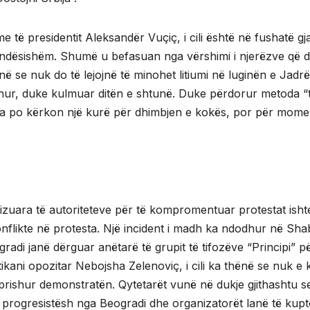
me të presidentit Aleksandër Vuçiç, i cili është në fushatë gj
 i rëndësishëm. Shumë u befasuan nga vërshimi i njerëzve që d
onë se nuk do të lejojnë të minohet litiumi në luginën e Jadrë
ur, duke kulmuar ditën e shtunë. Duke përdorur metoda “
veria po kërkon një kurë për dhimbjen e kokës, por për mome
nizuara të autoriteteve për të kompromentuar protestat isht
nflikte në protesta. Një incident i madh ka ndodhur në Sha
adi janë dërguar anëtarë të grupit të tifozëve “Principi” pë
tikani opozitar Nebojsha Zelenoviç, i cili ka thënë se nuk e
prishur demonstratën. Qytetarët vunë në dukje gjithashtu s
 progresistësh nga Beogradi dhe organizatorët lanë të kup