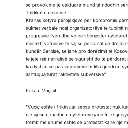
se provokime të caktuara mund të ndodhin sër
Taktikat e qeverisë
Krahas këtyre përpjekjeve për kompromis përmes
sulmet verbale ndaj organizatorëve të tubimit në
progresive fyen dhe vë në shënjestër qytetarët
mesazh votuesve të saj se personat që drejtojn
kundër Serbisë, se janë pro dorëzimit të Kosovë
të jetë një narrativë që sigurisht do të përdore
ka dyshim se pas veprimeve të tilla qëndron syni
ashtuquajturat “aktivitete subversive”.
Frika e Vuçiçit
“Vuçiç është i frikësuar sepse protestat nuk kan
një pjesë e madhe e qytetarëve janë të zhgënjyer
tremb më shumë është se protestat kanë një mi