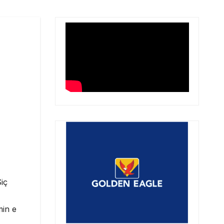
Siç
min e