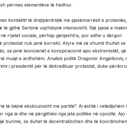
ish përmes elementëve të hedhur.
 kontaktit të drejtpërdrejtë me pjesëmarrësit e protestës,
 të gjithë Serbinë vazhdojnë intensivisht. Një pjesë e makin
 në rrjetet sociale, përhap gënjeshtra, por edhe u dërgon
ë protestat nuk janë korrekt. Atyre më së shumti thuhet se
s, se janë teoricienët e konspiracionit apo ekstremistët, që
t në muajt e ardhshëm. Analisti politik Dragomir Angjelkoviç
mi i presidentit për të diskredituar protestat, duke përdoru
ë të bëjnë ekskluzivisht me partitë”. Ai është i vetëdijshëm 
 nga ai dhe në përgjithësi nga jeta politike në opozitë. Ajo
jë burime, se duhet të decentralizohen dhe të koordinohen