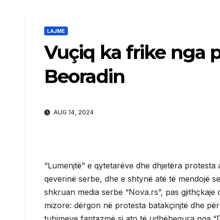
LAJME
Vuçiq ka frike nga p
Beoradin
AUG 14, 2024
“Lumenjtë” e qytetarëve dhe dhjetëra protesta 
qeverinë serbe, dhe e shtynë atë të mendojë se 
shkruan media serbe “Nova.rs”, pas gjithçkaje q
mizore: dërgon në protesta batakçinjtë dhe për
tubimeve fantazmë si ato të udhëhequra nga “Do