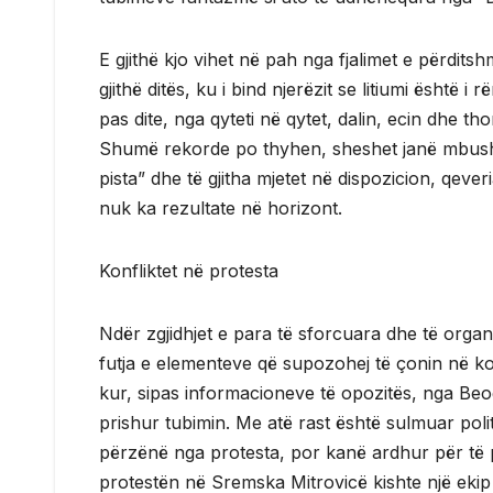
E gjithë kjo vihet në pah nga fjalimet e përditsh
gjithë ditës, ku i bind njerëzit se litiumi është
pas dite, nga qyteti në qytet, dalin, ecin dhe th
Shumë rekorde po thyhen, sheshet janë mbush
pista” dhe të gjitha mjetet në dispozicion, qe
nuk ka rezultate në horizont.
Konfliktet në protesta
Ndër zgjidhjet e para të sforcuara dhe të orga
futja e elementeve që supozohej të çonin në ko
kur, sipas informacioneve të opozitës, nga Beogr
prishur tubimin. Me atë rast është sulmuar poli
përzënë nga protesta, por kanë ardhur për të 
protestën në Sremska Mitrovicë kishte një ekip