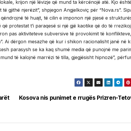
lokale, krijon një lëvizje që mund ta kërcënojë atë. Kjo ësht
 të gjithë njerëzit”, shpjegon Angjelkoviç për “Nova.rs”. Sipas
 qëndrojnë të huajt, të cilin e imponon një pjesë e strukturë
 që protestat t’i paraqesë si një gjë kaotike që do të rreziko
on pas aktiviteteve subversive të provokimit të konflikteve
”. Ai dërgon mesazhe që kur i shikon racionalisht janë në ku
 të kesh parasysh se ka kaq shumë media që punojnë me pari
 mund të kalojnë marrëzi të tilla, gjegjësisht hipnozë”, përf
arët
Kosova nis punimet e rrugës Prizren-Tet