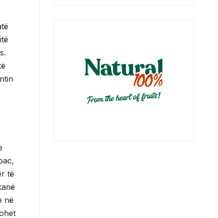
atë
itë
s.
të
ntin
e
bac,
r të
 kanë
e në
tohet