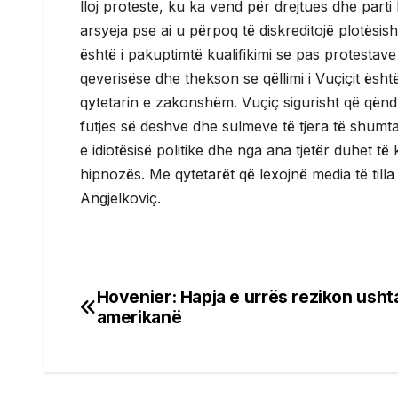
lloj proteste, ku ka vend për drejtues dhe parti 
arsyeja pse ai u përpoq të diskreditojë plotësisht
është i pakuptimtë kualifikimi se pas protestave
qeverisëse dhe thekson se qëllimi i Vuçiçit është
qytetarin e zakonshëm. Vuçiç sigurisht që qëndr
futjes së deshve dhe sulmeve të tjera të shumta
e idiotësisë politike dhe nga ana tjetër duhet
hipnozës. Me qytetarët që lexojnë media të tilla
Angjelkoviç.
Hovenier: Hapja e urrës rezikon usht
Post
amerikanë
navigation