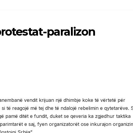
rotestat-paralizon
anembanë vendit krijuan një dhimbje koke të vërtetë për
si të reagojë më tej dhe të ndalojë rebelimin e qytetarëve. 
ë pamë ditët e fundit, duket se qeveria ka zgjedhur taktika
parimtarët e saj, fyen organizatorët ose inkurajon organizi
stojni Srbija”.