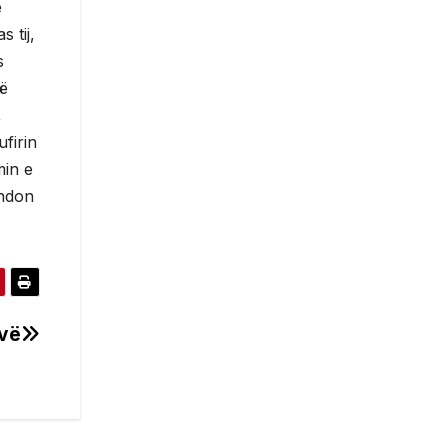
ë
 tij,
s
jë
,
firin
min e
undon
ovë