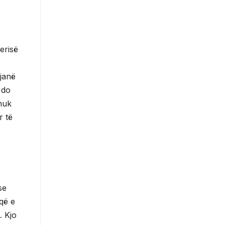
erisë
 janë
 do
 nuk
r të
se
 që e
. Kjo