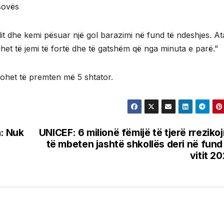
sovës
t dhe kemi pësuar një gol barazimi në fund të ndeshjes. At
uhet të jemi të fortë dhe të gatshëm që nga minuta e parë.”
lohet të premten më 5 shtator.
a: Nuk
UNICEF: 6 milionë fëmijë të tjerë rreziko
të mbeten jashtë shkollës deri në fund
vitit 2