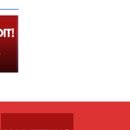
t:
r në