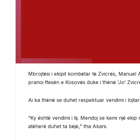
Mbrojtësi i ekipit kombëtar të Zvicrës, Manuel A
pranoi ftesën e Kosovës duke i thënë ‘Jo’ Zvicr
Ai ka thënë se duhet respektuar vendimi i lojtar
“Ky është vendimi i tij. Mendoj se kemi një eki
atëherë duhet ta bëjë,” tha Akani.