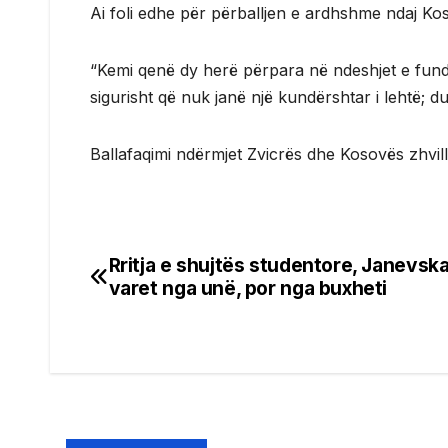
Ai foli edhe për përballjen e ardhshme ndaj Ko
“Kemi qenë dy herë përpara në ndeshjet e fundi
sigurisht që nuk janë një kundërshtar i lehtë; d
Ballafaqimi ndërmjet Zvicrës dhe Kosovës zhvil
Rritja e shujtës studentore, Janevsk
Post
varet nga unë, por nga buxheti
navigation