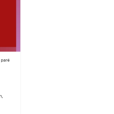
ë parë
n,