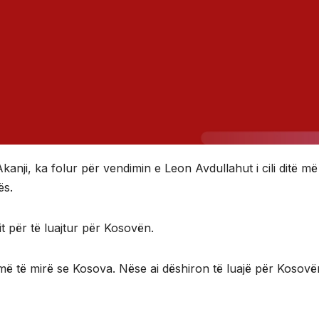
kanji, ka folur për vendimin e Leon Avdullahut i cili ditë m
ës.
it për të luajtur për Kosovën.
p më të mirë se Kosova. Nëse ai dëshiron të luajë për Kosovë