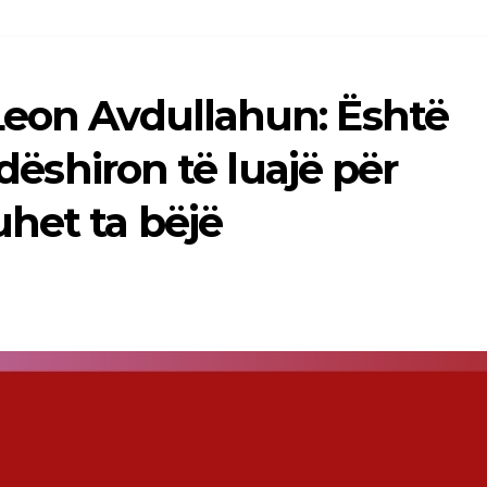
Leon Avdullahun: Është
 dëshiron të luajë për
het ta bëjë