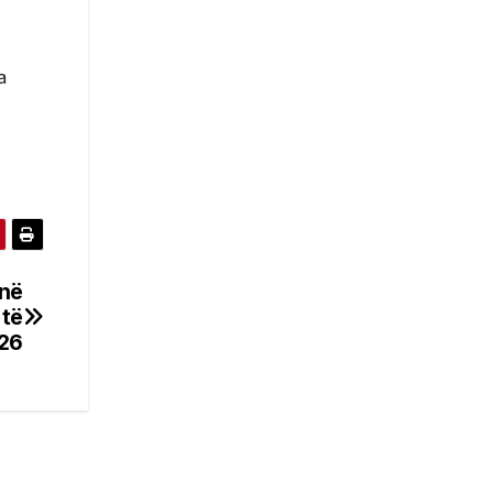
a
jnë
 të
026