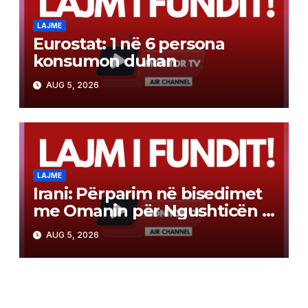
LAJME
Eurostat: 1 në 6 persona
konsumon duhan
AUG 5, 2026
LAJME
Irani: Përparim në bisedimet
me Omanin për Ngushticën e
Hormuzit
AUG 5, 2026