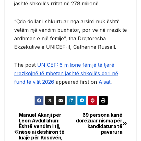
jashtë shkollës rritet në 278 milionë.
“Çdo dollar i shkurtuar nga arsimi nuk është
vetëm një vendim buxhetor, por vë në rrezik të
ardhmen e një fëmije”, tha Drejtoresha
Ekzekutive e UNICEF-it, Catherine Russell.
The post
UNICEF: 6 milionë fëmijë të tjerë
rrezikojnë të mbeten jashtë shkollës deri në
fund të vitit 2026
appeared first on
Alsat
.
Manuel Akanji për
69 persona kanë
Post
Leon Avdullahun:
dorëzuar nisma për
Është vendim i tij,
kandidatura të
navigation
nëse ai dëshiron të
pavarura
luajë për Kosovën,