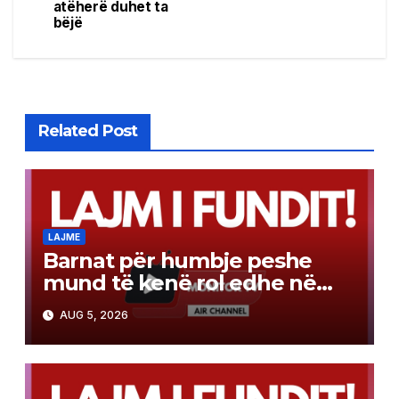
atëherë duhet ta
bëjë
Related Post
LAJME
Barnat për humbje peshe
mund të kenë rol edhe në
luftën kundër kancerit
AUG 5, 2026