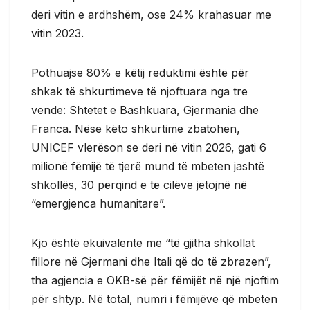
deri vitin e ardhshëm, ose 24% krahasuar me
vitin 2023.
Pothuajse 80% e këtij reduktimi është për
shkak të shkurtimeve të njoftuara nga tre
vende: Shtetet e Bashkuara, Gjermania dhe
Franca. Nëse këto shkurtime zbatohen,
UNICEF vlerëson se deri në vitin 2026, gati 6
milionë fëmijë të tjerë mund të mbeten jashtë
shkollës, 30 përqind e të cilëve jetojnë në
“emergjenca humanitare”.
Kjo është ekuivalente me “të gjitha shkollat ​​
fillore në Gjermani dhe Itali që do të zbrazen”,
tha agjencia e OKB-së për fëmijët në një njoftim
për shtyp. Në total, numri i fëmijëve që mbeten