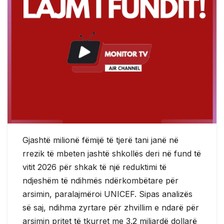
Gjashtë milionë fëmijë të tjerë tani janë në
rrezik të mbeten jashtë shkollës deri në fund të
vitit 2026 për shkak të një reduktimi të
ndjeshëm të ndihmës ndërkombëtare për
arsimin, paralajmëroi UNICEF. Sipas analizës
së saj, ndihma zyrtare për zhvillim e ndarë për
arsimin pritet të tkurret me 3.2 miliardë dollarë