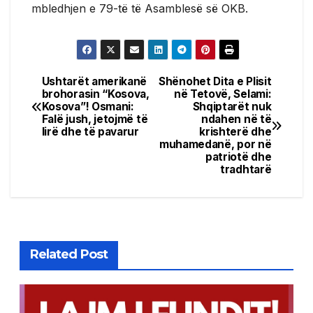
mbledhjen e 79-të të Asamblesë së OKB.
Ushtarët amerikanë
Shënohet Dita e Plisit
Post
brohorasin “Kosova,
në Tetovë, Selami:
Kosova”! Osmani:
Shqiptarët nuk
navigation
Falë jush, jetojmë të
ndahen në të
lirë dhe të pavarur
krishterë dhe
muhamedanë, por në
patriotë dhe
tradhtarë
Related Post