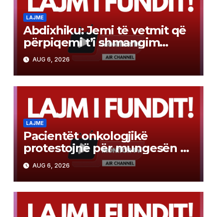
LAJME
Abdixhiku: Jemi të vetmit që
përpiqemi t’i shmangim
zgjedhjet e reja
AUG 6, 2026
LAJME
Pacientët onkologjikë
protestojnë për mungesën e
terapisë
AUG 6, 2026