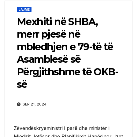
LAJME
Mexhiti në SHBA,
merr pjesë në
mbledhjen e 79-të të
Asamblesë së
Përgjithshme të OKB-
së
SEP 21, 2024
Zëvendëskryeministri i parë dhe ministër i
Mjedisit Jetësor dhe Planifikimit Hapësinor, Izet