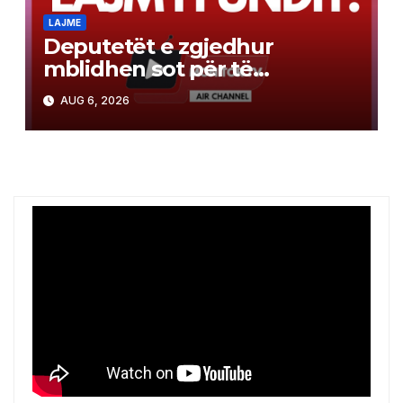
LAJME
Deputetët e zgjedhur
mblidhen sot për të
konstituar Kuvendin e
AUG 6, 2026
Kosovës