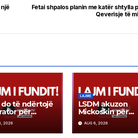
 një
Fetai shpalos planin me katër shtylla 
Qeverisje të m
LAJME
 do të ndërtojë
LSDM akuzon
rator për
Mickoskin për
jtjen planetare
bisedime “nën
, 2026
AUG 6, 2026
misionin e
radar” me BE-në
mit të mostrave