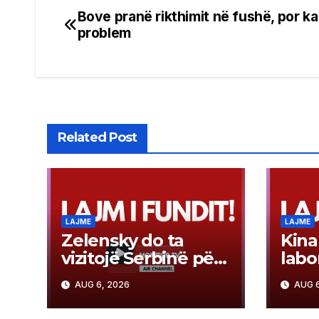
​Bove pranë rikthimit në fushë, por ka
Post
problem
navigation
Related Post
LAJME
LAJME
Zelensky do ta
Kina
vizitojë Serbinë për
labo
herë të parë
mbro
AUG 6, 2026
AUG 6
për 
kthi