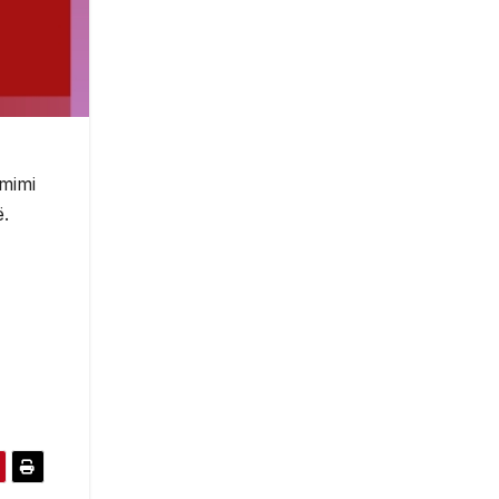
Çmimi
ë.