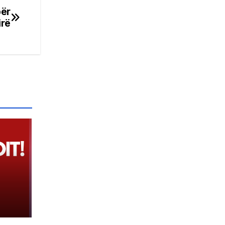
për
irë