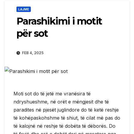
LAJME
Parashikimi i motit
për sot
FEB 4, 2025
Moti sot do të jetë me vranësira të
ndryshueshme, në orët e mëngjesit dhe të
paradites në pjesët juglindore do të ketë reshje
të kohëpaskohshme të shiut, të cilat më pas do
të kalojnë në reshje të dobëta të dëborës. Do