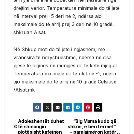
të fryjë dhe erë e dobët deri në mesatare nga
drejtimi verior. Temperatura minimale do të jetë
në interval prej -5 deri në 2, ndërsa ajo
maksimale do të arrij prej 3 deri në 10 gradë,
shkruan Alsat.
Në Shkup moti do të jetë i ngjashëm, me
vranësira të ndryshueshme, ndërsa në disa
pjesë të luginës në mëngjes do të ketë mjegull.
Temperatura minimale do të ulet në -1, ndera
ajo maksimale do të arrij në 10 gradë Celsiusë.
/Alsat.mk
Adoleshentët duhet
“Big Mama kudo që
Post
të shmangin
shkon, e bën tërmet”
plotësisht kafeinën
– paralajmëron katër