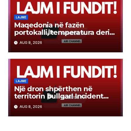
LAJME
Maqedonia në fazën
portokalli, temperatura deri
në 40°C, ISHP me
AUG 8, 2026
rekomandime për mbrojtje
shëndetësore
LAJME
Një dron shpërthen në
territorin bullgar! Incident
pranë gazsjellësit trans-
AUG 8, 2026
ballkanik, autoritetet hetojnë