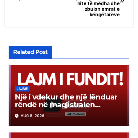
navigation
hite të mëdha dhe
zbulon emrat e
këngëtarëve
Related Post
LAJME
Një i vdekur dhe një lënduar
rëndë në magjistralen
Gostivar-Kërçovë
AUG 8, 2026