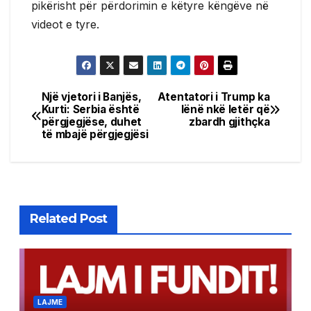
pikërisht për përdorimin e këtyre këngëve në
videot e tyre.
Një vjetori i Banjës,
Atentatori i Trump ka
Post
Kurti: Serbia është
lënë nkë letër që
përgjegjëse, duhet
zbardh gjithçka
navigation
të mbajë përgjegjësi
Related Post
LAJME