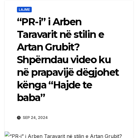
LAJME
“PR-i” i Arben
Taravarit në stilin e
Artan Grubit?
Shpërndau video ku
në prapavijë dëgjohet
kënga “Hajde te
baba”
SEP 24, 2024