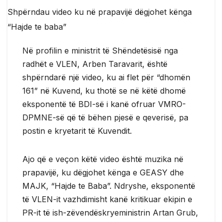
Në profilin e ministrit të Shëndetësisë nga
radhët e VLEN, Arben Taravarit, është
shpërndarë një video, ku ai flet për “dhomën
161” në Kuvend, ku thotë se në këtë dhomë
eksponentë të BDI-së i kanë ofruar VMRO-
DPMNE-së që të bëhen pjesë e qeverisë, pa
postin e kryetarit të Kuvendit.
Ajo që e veçon këtë video është muzika në
prapavijë, ku dëgjohet kënga e GEASY dhe
MAJK, “Hajde te Baba”. Ndryshe, eksponentë
të VLEN-it vazhdimisht kanë kritikuar ekipin e
PR-it të ish-zëvendëskryeministrin Artan Grub,