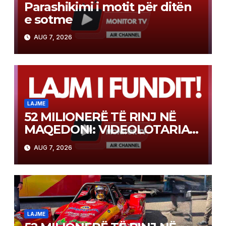
Parashikimi i motit për ditën
e sotme
AUG 7, 2026
LAJME
52 MILIONERË TË RINJ NË
MAQEDONI: VIDEOLOTARIA
KASINOS AUSTRIA PAGOI MBI
AUG 7, 2026
2 MILIONË EURO PËR FITIME
NË FITIME XHEKPOT VLT
LAJME