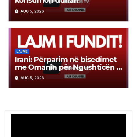
konsumon duhan
AUG 5, 2026
LAJME
Irani: Përparim në bisedimet
me Omanin për Ngushticën e
Hormuzit
AUG 5, 2026