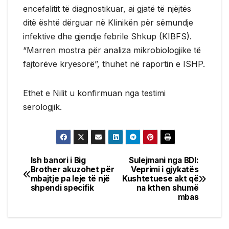
encefalitit të diagnostikuar, ai gjatë të njëjtës
ditë është dërguar në Klinikën për sëmundje
infektive dhe gjendje febrile Shkup (KIBFS).
“Marren mostra për analiza mikrobiologjike të
fajtorëve kryesorë”, thuhet në raportin e ISHP.
Ethet e Nilit u konfirmuan nga testimi
serologjik.
Ish banori i Big
Sulejmani nga BDI:
Post
Brother akuzohet për
Veprimi i gjykatës
mbajtje pa leje të një
Kushtetuese akt që
navigation
shpendi specifik
na kthen shumë
mbas