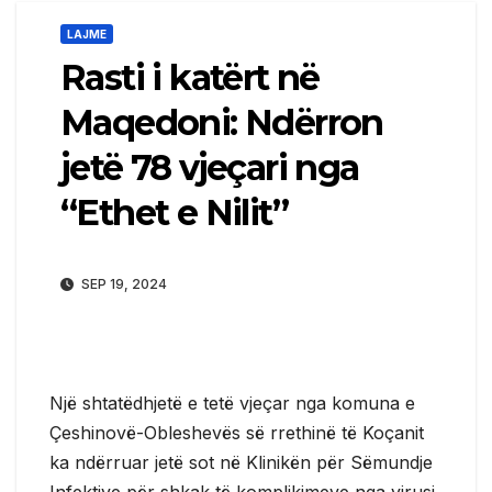
LAJME
Rasti i katërt në
Maqedoni: Ndërron
jetë 78 vjeçari nga
“Ethet e Nilit”
SEP 19, 2024
Një shtatëdhjetë e tetë vjeçar nga komuna e
Çeshinovë-Obleshevës së rrethinë të Koçanit
ka ndërruar jetë sot në Klinikën për Sëmundje
Infektive për shkak të komplikimeve nga virusi