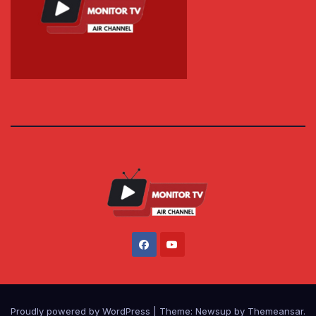
Proudly powered by WordPress
|
Theme: Newsup by
Themeansar
.