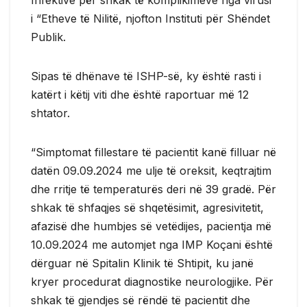
i “Etheve të Nilitë, njofton Instituti për Shëndet
Publik.
Sipas të dhënave të ISHP-së, ky është rasti i
katërt i këtij viti dhe është raportuar më 12
shtator.
“Simptomat fillestare të pacientit kanë filluar në
datën 09.09.2024 me ulje të oreksit, keqtrajtim
dhe rritje të temperaturës deri në 39 gradë. Për
shkak të shfaqjes së shqetësimit, agresivitetit,
afazisë dhe humbjes së vetëdijes, pacientja më
10.09.2024 me automjet nga IMP Koçani është
dërguar në Spitalin Klinik të Shtipit, ku janë
kryer procedurat diagnostike neurologjike. Për
shkak të gjendjes së rëndë të pacientit dhe