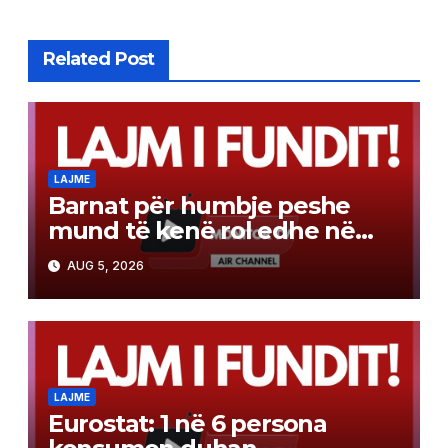
Related Post
LAJME
Barnat për humbje peshe
mund të kenë rol edhe në
luftën kundër kancerit
AUG 5, 2026
LAJME
Eurostat: 1 në 6 persona