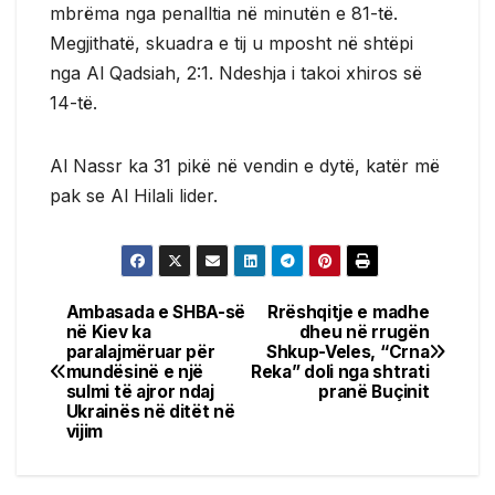
mbrëma nga penalltia në minutën e 81-të.
Megjithatë, skuadra e tij u mposht në shtëpi
nga Al Qadsiah, 2:1. Ndeshja i takoi xhiros së
14-të.
Al Nassr ka 31 pikë në vendin e dytë, katër më
pak se Al Hilali lider.
Ambasada e SHBA-së
Rrëshqitje e madhe
Post
në Kiev ka
dheu në rrugën
paralajmëruar për
Shkup-Veles, “Crna
navigation
mundësinë e një
Reka” doli nga shtrati
sulmi të ajror ndaj
pranë Buçinit
Ukrainës në ditët në
vijim