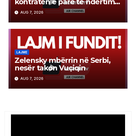
kontratën e parë të ndërtimit
në Gazë
AUG 7, 2026
LAJME
Zelensky mbërrin në Serbi,
nesër takon Vuçiqin
AUG 7, 2026