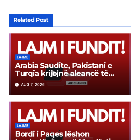
Related Post
LAJME
Arabia Saudite, Pakistani e
Turqia krijojnë aleancë të
përbashkët mbrojtjeje sipas
AUG 7, 2026
modelit të NATO-s
LAJME
Bordi i Paqes lëshon