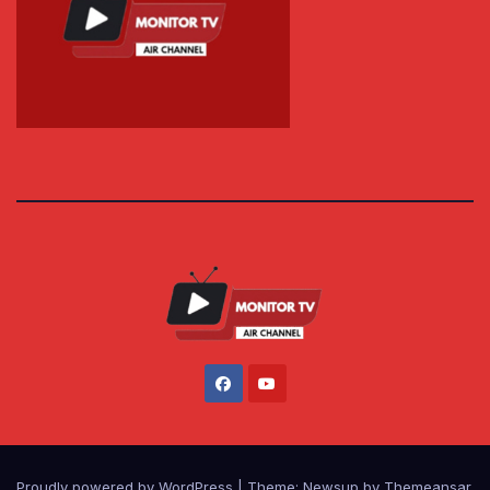
Proudly powered by WordPress
|
Theme: Newsup by
Themeansar
.