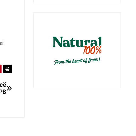
ai
icë
MPB