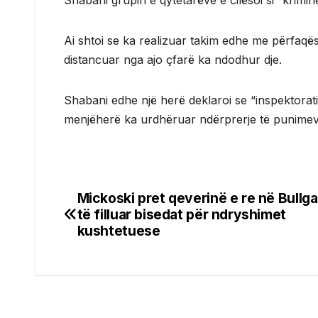
Shabani grupin e qytetarëve e cilësoi si “krimi
Ai shtoi se ka realizuar takim edhe me përfaqësue
distancuar nga ajo çfarë ka ndodhur dje.
Shabani edhe një herë deklaroi se “inspektorat
menjëherë ka urdhëruar ndërprerje të punimev
Mickoski pret qeverinë e re në Bullga
Post
të filluar bisedat për ndryshimet
navigation
kushtetuese