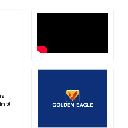
rë
im të