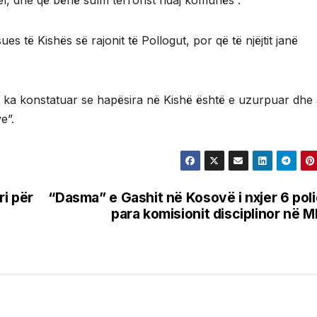
nel, dhe që bënë sulm terrorist ndaj komunës”.
s të Kishës së rajonit të Pollogut, por që të njëjtit janë
i ka konstatuar se hapësira në Kishë është e uzurpuar dhe 
e”.
ri për
“Dasma” e Gashit në Kosovë i nxjer 6 pol
para komisionit disciplinor në 