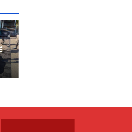
Ë
IA
PËR
E