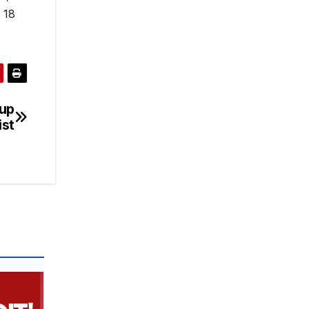
 18
rup
ist