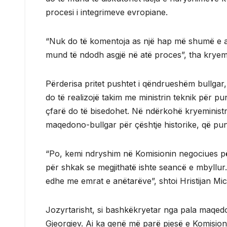
procesi i integrimeve evropiane.
“Nuk do të komentoja as një hap më shumë e as
mund të ndodh asgjë në atë proces”, tha kryemin
Përderisa pritet pushtet i qëndrueshëm bullgar
do të realizojë takim me ministrin teknik për pu
çfarë do të bisedohet. Në ndërkohë kryeministr
maqedono-bullgar për çështje historike, që p
“Po, kemi ndryshim në Komisionin negociues pë
për shkak se megjithatë ishte seancë e mbyllur. 
edhe me emrat e anëtarëve”, shtoi Hristijan Mic
Jozyrtarisht, si bashkëkryetar nga pala maqed
Gjeorgiev. Ai ka qenë më parë pjesë e Komisionit