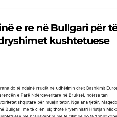
në e re në Bullgari për t
 ndryshimet kushtetuese
irana do të ndajnë rrugët në udhëtimin drejt Bashkimit Euro
ferencën e Parë Ndërqeveritare në Bruksel, ndërsa tani
oritetet shqiptare për muajin tetor. Nga ana tjetër, Maqed
 Bullgari, me të cilën, siç thotë kryeministri Hristijan Mick
kushtetuese me prapaveprim me të cilat që do të zhbllokohe