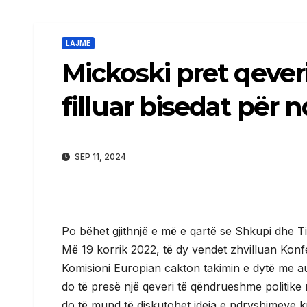
LAJME
Mickoski pret qeveri
filluar bisedat për
SEP 11, 2024
Po bëhet gjithnjë e më e qartë se Shkupi dhe T
Më 19 korrik 2022, të dy vendet zhvilluan Kon
Komisioni Europian cakton takimin e dytë me aut
do të presë një qeveri të qëndrueshme politike në
do të mund të diskutohet ideja e ndryshimeve 