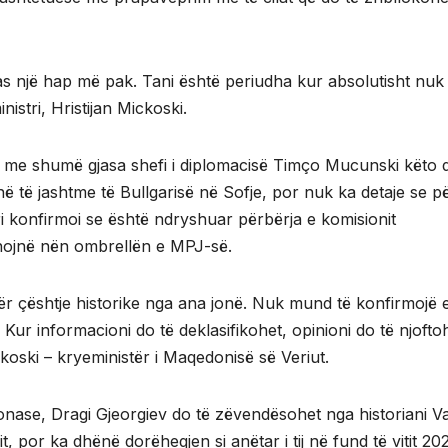
 një hap më pak. Tani është periudha kur absolutisht nuk
istri, Hristijan Mickoski.
, me shumë gjasa shefi i diplomacisë Timço Mucunski këto d
në të jashtme të Bullgarisë në Sofje, por nuk ka detaje se p
i konfirmoi se është ndryshuar përbërja e komisionit
unojnë nën ombrellën e MPJ-së.
r çështje historike nga ana jonë. Nuk mund të konfirmojë 
Kur informacioni do të deklasifikohet, opinioni do të njofto
koski – kryeministër i Maqedonisë së Veriut.
onase, Dragi Gjeorgiev do të zëvendësohet nga historiani 
, por ka dhënë dorëheqjen si anëtar i tij në fund të vitit 202