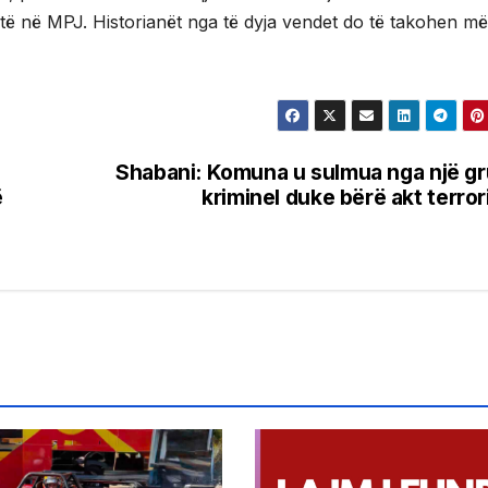
lartë në MPJ. Historianët nga të dyja vendet do të takohen më
Shabani: Komuna u sulmua nga një g
ë
kriminel duke bërë akt terror