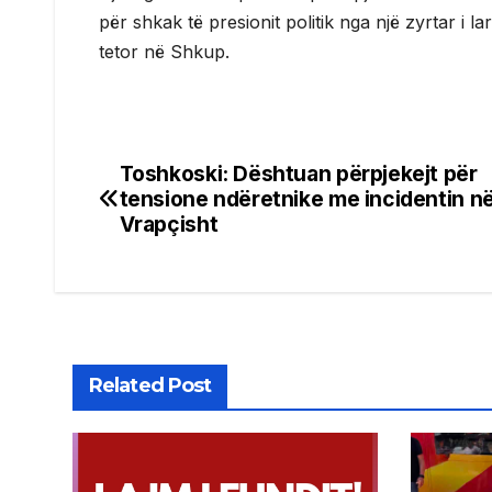
për shkak të presionit politik nga një zyrtar i 
tetor në Shkup.
Toshkoski: Dështuan përpjekejt për
Post
tensione ndëretnike me incidentin n
navigation
Vrapçisht
Related Post