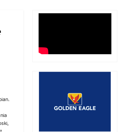
ë
pian.
onia
oski,
t