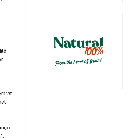
itë
ër
emrat
het
Vanço
1,