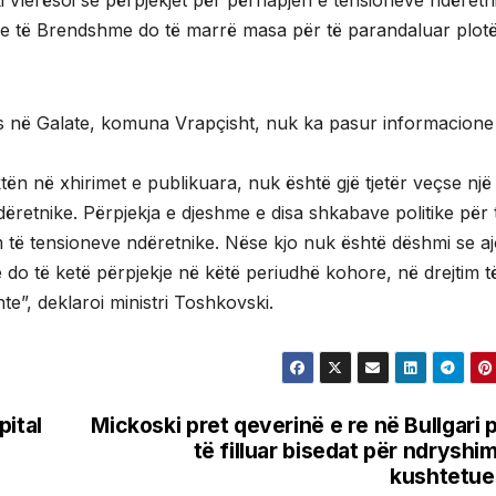
i vlerësoi se përpjekjet për përhapjen e tensioneve ndëretn
e të Brendshme do të marrë masa për të parandaluar plotë
hës në Galate, komuna Vrapçisht, nuk ka pasur informacione
tën në xhirimet e publikuara, nuk është gjë tjetër veçse një
ëretnike. Përpjekja e djeshme e disa shkabave politike për 
m të tensioneve ndëretnike. Nëse kjo nuk është dëshmi se a
 do të ketë përpjekje në këtë periudhë kohore, në drejtim t
hte”, deklaroi ministri Toshkovski.
pital
Mickoski pret qeverinë e re në Bullgari 
të filluar bisedat për ndryshi
kushtetue