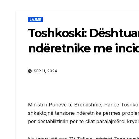
LAJME
Toshkoski: Dështuan
ndëretnike me inci
SEP 11, 2024
Ministri i Punëve të Brendshme, Pançe Toshkovski
shkaktojnë tensione ndëretnike përmes problemi
për destabilizimin për të cilat paralajmëroi kryem