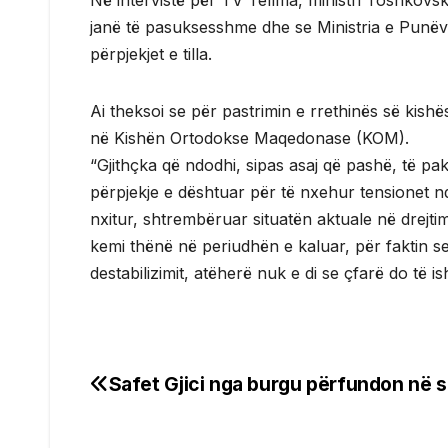
Në intervistë për TV Tellma, ministri Toshkovsk
janë të pasuksesshme dhe se Ministria e Punëv
përpjekjet e tilla.
Ai theksoi se për pastrimin e rrethinës së kis
në Kishën Ortodokse Maqedonase (KOM).
“Gjithçka që ndodhi, sipas asaj që pashë, të pak
përpjekje e dështuar për të nxehur tensionet nd
nxitur, shtrembëruar situatën aktuale në drejti
kemi thënë në periudhën e kaluar, për faktin se
destabilizimit, atëherë nuk e di se çfarë do të is
Safet Gjici nga burgu përfundon në s
Post
navigation