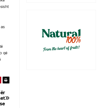
ike
sisht
 as
të
jo që
ë
për
met
se