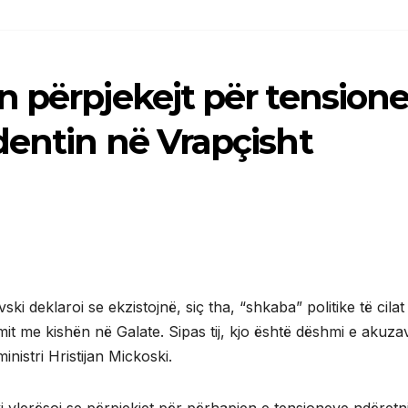
 përpjekejt për tension
dentin në Vrapçisht
 deklaroi se ekzistojnë, siç tha, “shkaba” politike të cilat
t me kishën në Galate. Sipas tij, kjo është dëshmi e akuza
inistri Hristijan Mickoski.