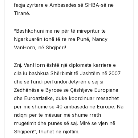
faqja zyrtare e Ambasadës së SHBA-së në
Tiranë.
“Bashkohuni me ne për të mirëpritur të
Ngarkuarën tonë të re me Punë, Nancy
VanHorn, në Shqipëri!
Znj. VanHorn është një diplomate karriere e
cila iu bashkua Shërbimit të Jashtëm në 2007
dhe së fundi përfundoi detyrën e saj si
Zëdhënëse e Byrosë së Çështjeve Europiane
dhe Euroaziatike, duke koordinuar mesazhet
për më shumë se 40 ambasada në Europë. Na
ndiqni për të mësuar më shumë rreth
rrugëtimit dhe punës së saj. Mirë se vjen në
Shqipëri!”, thuhet në njoftim.