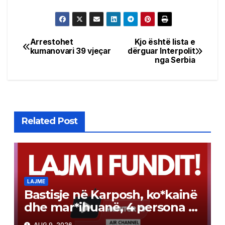
Arrestohet
Kjo është lista e
Post
kumanovari 39 vjeçar
dërguar Interpolit
nga Serbia
navigation
Related Post
LAJME
Bastisje në Karposh, ko*kainë
dhe mar*ihuanë, 4 persona të
arrestuar
AUG 9, 2026