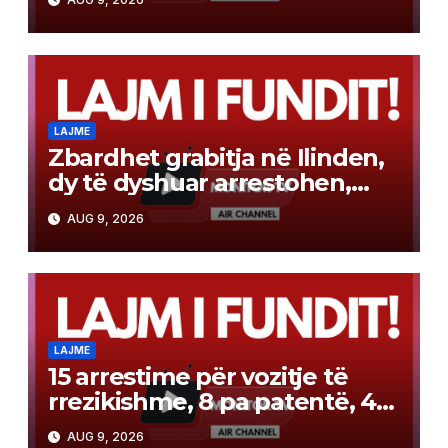
LAJME
Zbardhet grabitja në Ilinden,
dy të dyshuar arrestohen,
ndiqen penalisht
AUG 9, 2026
LAJME
15 arrestime për vozitje të
rrezikishme, 8 pa patentë, 4
në gjendje të alkoolizuar
AUG 9, 2026