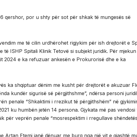
26 qershor, por u shty për sot për shkak të mungesës së
ktvendim me të cilin urdhërohet rigjykim për ish drejtorët e Spi
 të ISHP Spitali Klinik Tetovë si subjekt juridik. Për mjekun
itit 2024 e ka refuzuar ankesën e Prokurorisë dhe e ka
s ka shqiptuar dënim me kusht për drejtorët e akuzuar Fl
nda kundër sigurisë së përgjithshme”, ndërsa personi juridi
prën penale “Shkaktimi i rrezikut të përgjithshëm” në gjykim
in 2021 ku humbën jetën 14 persona. Gjykata më pas vendosi 
nik për veprën penale “mosrespektim i rregullave shëndetës
dhe Artan Etemi janë dënuar me burg nga një vit e gjashtë mu