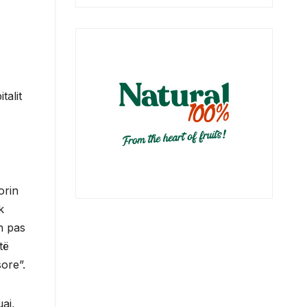
talit
orin
k
in pas
të
ore”.
aj,