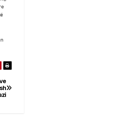
re
të
in
sve
ish
azi