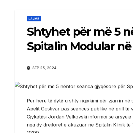
LAJME
Shtyhet për më 5 n
Spitalin Modular në
SEP 25, 2024
Për herë të dytë u shty rigjykimi për zjarrin në
Apelit Gostivar pas seancës publike në prill të vi
Gjykatësi Jordan Velkovski informoi se arsyeja 
nga dy drejtorët e akuzuar në Spitalin Klinik 
10:00.