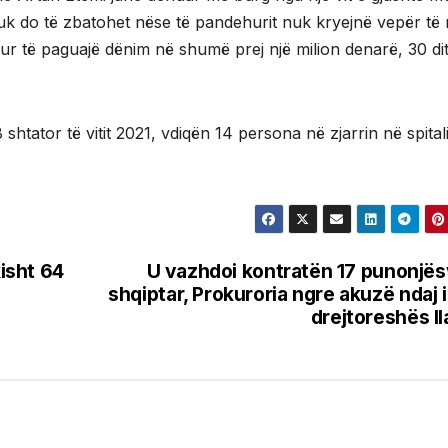
k do të zbatohet nëse të pandehurit nuk kryejnë vepër të 
hur të paguajë dënim në shumë prej një milion denarë, 30 di
shtator të vitit 2021, vdiqën 14 persona në zjarrin në spital
kisht 64
U vazhdoi kontratën 17 punonjë
shqiptar, Prokuroria ngre akuzë ndaj 
drejtoreshës Il