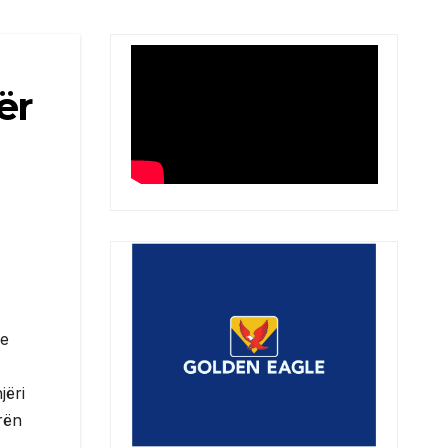
ër
 e
jëri
rën