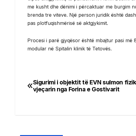
me kusht dhe dënimi i përcaktuar me burgim nu
brenda tre viteve. Një person juridik është das
pas plotfuqishmërisë së aktgjykimit.
Procesi i parë gjyqësor është mbajtur pasi më 8 
modular në Spitalin klinik të Tetovës.
Sigurimi i objektit të EVN sulmon fizi
Post
vjeçarin nga Forina e Gostivarit
navigation