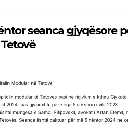
ëntor seanca gjyqësore p
 Tetovë
 spitalin modular të Tetovës pasi në rigjykim e ktheu Gjykata
tit 2024, pas gjykimit të parë nga 5 qershori i vitit 2023.
është mungesa e Samoil Filipovskit, avokat i Artan Etemit, n
të Tetovës. Seanca është caktuar për më 5 nëntor 2024 në o