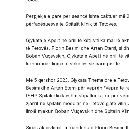
Përpjekja e parë për seancë ishte caktuar më 
përfaqësuesve të Spitalit klinik të Tetovës.
Gjykata e Apelit në prill të këtij viti ka marrë a
të Tetovës, Florin Besimi dhe Artan Etemi, si dhe
Boban Vuçevskin, Gjykata e Apelit në prill të v
konfirmuar lirimin e shkallës së parë për të.
Më 5 qershor 2023, Gjykata Themelore e Tetovë
Besimi dhe Artan Etemi për veprën “vepra të rë
ISHP Spitali klinik është shpallur fajtor për ve
zjarrit në spitalin modular në Tetovë gjatë vit
lirojë mjekun Boban Vuçevskin dhe Spitalin Kli
Sipas aktgjykimit, të pandehurit Florin Besimi 