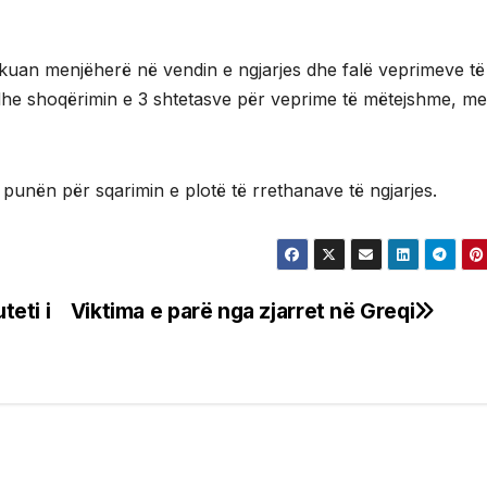
shkuan menjëherë në vendin e ngjarjes dhe falë veprimeve të
 dhe shoqërimin e 3 shtetasve për veprime të mëtejshme, m
 punën për sqarimin e plotë të rrethanave të ngjarjes.
teti i
Viktima e parë nga zjarret në Greqi