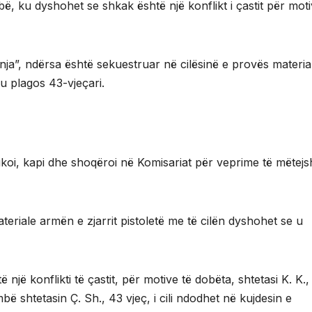
ë, ku dyshohet se shkak është një konflikt i çastit për moti
ja”, ndërsa është sekuestruar në cilësinë e provës materia
 u plagos 43-vjeçari.
tifikoi, kapi dhe shoqëroi në Komisariat për veprime të mëtej
ateriale armën e zjarrit pistoletë me të cilën dyshohet se u
një konflikti të çastit, për motive të dobëta, shtetasi K. K.,
 shtetasin Ç. Sh., 43 vjeç, i cili ndodhet në kujdesin e