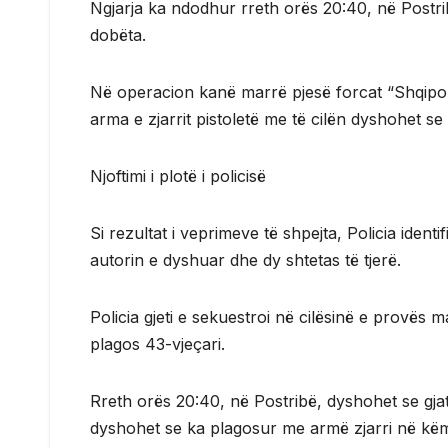
Ngjarja ka ndodhur rreth orës 20:40, në Postrib
dobëta.
Në operacion kanë marrë pjesë forcat “Shqipon
arma e zjarrit pistoletë me të cilën dyshohet se
Njoftimi i plotë i policisë
Si rezultat i veprimeve të shpejta, Policia iden
autorin e dyshuar dhe dy shtetas të tjerë.
Policia gjeti e sekuestroi në cilësinë e provës m
plagos 43-vjeçari.
Rreth orës 20:40, në Postribë, dyshohet se gjatë 
dyshohet se ka plagosur me armë zjarri në këmbë