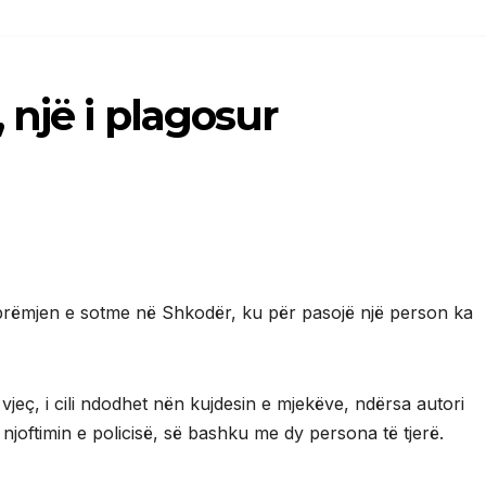
një i plagosur
brëmjen e sotme në Shkodër, ku për pasojë një person ka
 vjeç, i cili ndodhet nën kujdesin e mjekëve, ndërsa autori
njoftimin e policisë, së bashku me dy persona të tjerë.