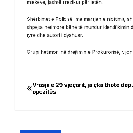
mjekëve, jashtë rrezikut për jetën.
Shërbimet e Policisë, me marrjen e njoftimit, 
shpejta hetimore bënë të mundur identifikimin
tyre dhe autori i dyshuar.
Grupi hetimor, në drejtimin e Prokurorisë, vijon
Vrasja e 29 vjeçarit, ja çka thotë depu
Post
opozitës
navigation