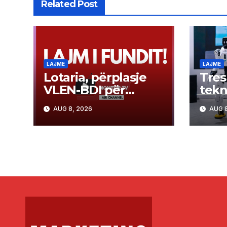
Related Post
LAJME
LAJME
Lotaria, përplasje
Tres
VLEN-BDI për
tekn
hetimin ndaj Grubit
lartë
AUG 8, 2026
AUG 8
eksp