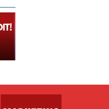
e
 tij