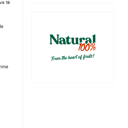
ve të
le
shme