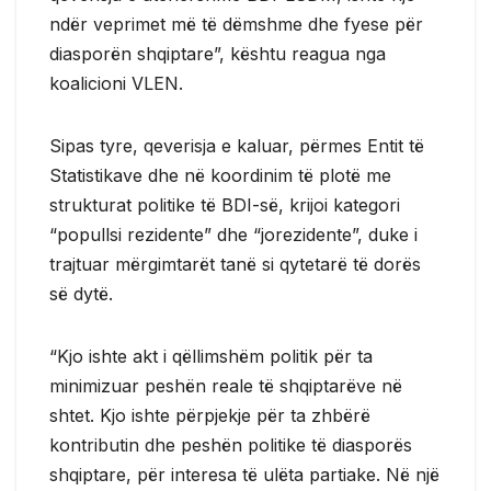
ndër veprimet më të dëmshme dhe fyese për
diasporën shqiptare”, kështu reagua nga
koalicioni VLEN.
Sipas tyre, qeverisja e kaluar, përmes Entit të
Statistikave dhe në koordinim të plotë me
strukturat politike të BDI-së, krijoi kategori
“popullsi rezidente” dhe “jorezidente”, duke i
trajtuar mërgimtarët tanë si qytetarë të dorës
së dytë.
“Kjo ishte akt i qëllimshëm politik për ta
minimizuar peshën reale të shqiptarëve në
shtet. Kjo ishte përpjekje për ta zhbërë
kontributin dhe peshën politike të diasporës
shqiptare, për interesa të ulëta partiake. Në një