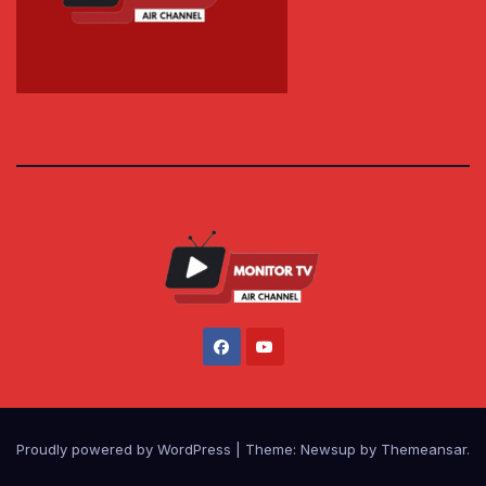
Proudly powered by WordPress
|
Theme: Newsup by
Themeansar
.