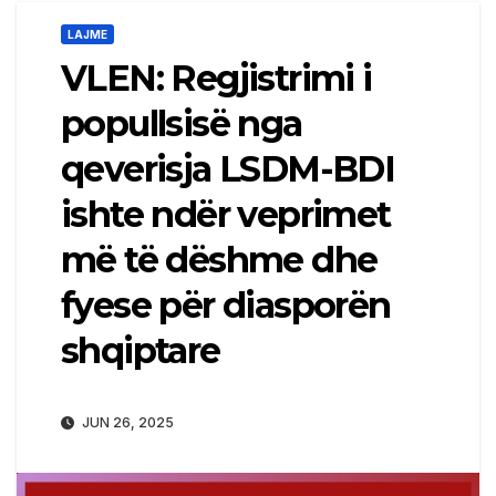
LAJME
VLEN: Regjistrimi i
popullsisë nga
qeverisja LSDM-BDI
ishte ndër veprimet
më të dëshme dhe
fyese për diasporën
shqiptare
JUN 26, 2025