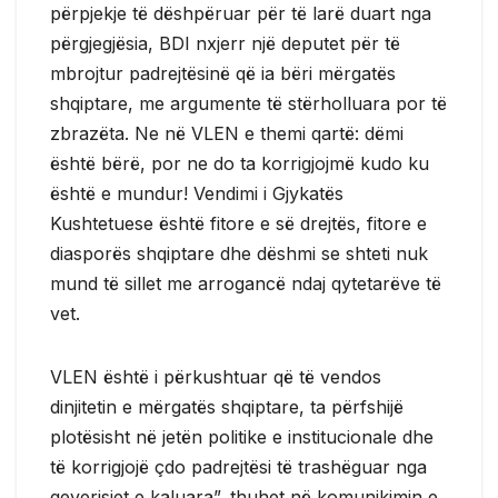
përpjekje të dëshpëruar për të larë duart nga
përgjegjësia, BDI nxjerr një deputet për të
mbrojtur padrejtësinë që ia bëri mërgatës
shqiptare, me argumente të stërholluara por të
zbrazëta. Ne në VLEN e themi qartë: dëmi
është bërë, por ne do ta korrigjojmë kudo ku
është e mundur! Vendimi i Gjykatës
Kushtetuese është fitore e së drejtës, fitore e
diasporës shqiptare dhe dëshmi se shteti nuk
mund të sillet me arrogancë ndaj qytetarëve të
vet.
VLEN është i përkushtuar që të vendos
dinjitetin e mërgatës shqiptare, ta përfshijë
plotësisht në jetën politike e institucionale dhe
të korrigjojë çdo padrejtësi të trashëguar nga
qeverisjet e kaluara”, thuhet në komunikimin e