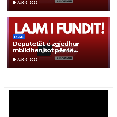
AUG 6, 2026
LAJME
Deputetët e zgjedhur
mblidhen sot për të
konstituar Kuvendin e
AUG 6, 2026
Kosovës