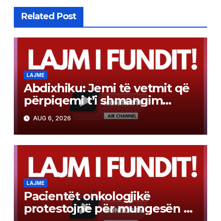
Related Post
LAJME
Abdixhiku: Jemi të vetmit që
përpiqemi t’i shmangim
zgjedhjet e reja
AUG 6, 2026
LAJME
Pacientët onkologjikë
protestojnë për mungesën e
terapisë