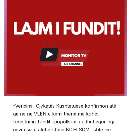
“Vendimi i Gjykatës Kushtetuese konfirmon atë
që ne në VLEN e kemi thënë me kohë:
regjistrimi i fundit i popullsisë, i udhëhequr nga
qeverisja e atëhershme BDI-LSDM, ishte një