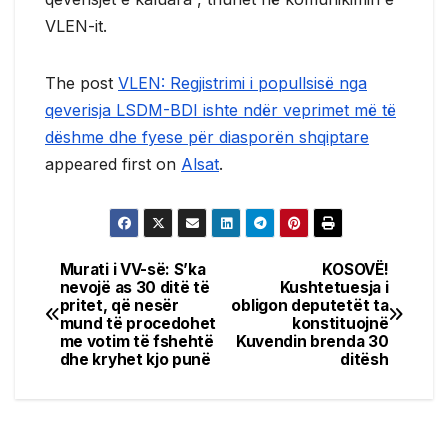
VLEN-it.
The post
VLEN: Regjistrimi i popullsisë nga
qeverisja LSDM-BDI ishte ndër veprimet më të
dëshme dhe fyese për diasporën shqiptare
appeared first on
Alsat
.
Murati i VV-së: S’ka
KOSOVË!
Post
nevojë as 30 ditë të
Kushtetuesja i
pritet, që nesër
obligon deputetët ta
navigation
mund të procedohet
konstituojnë
me votim të fshehtë
Kuvendin brenda 30
dhe kryhet kjo punë
ditësh