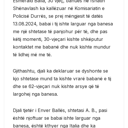
Esmerald Balla, 30 vjeç, banues në fshatin
Shënavlash ka kallëzuar në Komisariatin e
Policisë Durrës, se prej mëngjesit të datës
13.08.2024, babai i tij ishte larguar nga banesa
me një shtetase të panjohur për të, dhe pas
këtij momenti, 30-vjeçari kishte shkëputur
kontaktet me babanë dhe nuk kishte mundur
të lidhej më me të.
Gjithashtu, djali ka deklaruar se dyshonte se
kjo shtetase mund ta kishte vrarë babanë e tij
dhe se 62-vjeçari nuk kishte arsye që të
largohej nga banesa.
Djali tjetër i Enver Ballës, shtetasi A. B., pasi
është njoftuar se babai ishte larguar nga
banesa, është kthyer nga Italia dhe ka