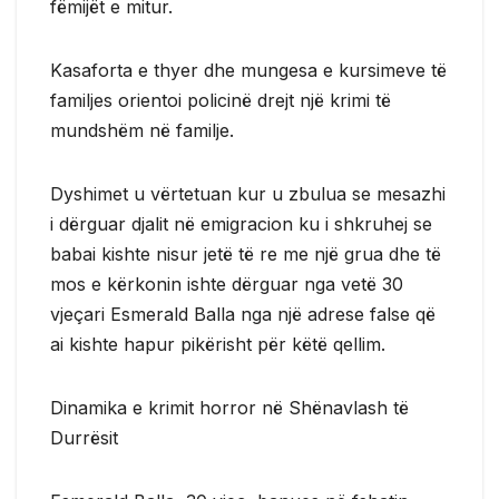
fëmijët e mitur.
Kasaforta e thyer dhe mungesa e kursimeve të
familjes orientoi policinë drejt një krimi të
mundshëm në familje.
Dyshimet u vërtetuan kur u zbulua se mesazhi
i dërguar djalit në emigracion ku i shkruhej se
babai kishte nisur jetë të re me një grua dhe të
mos e kërkonin ishte dërguar nga vetë 30
vjeçari Esmerald Balla nga një adrese false që
ai kishte hapur pikërisht për këtë qellim.
Dinamika e krimit horror në Shënavlash të
Durrësit