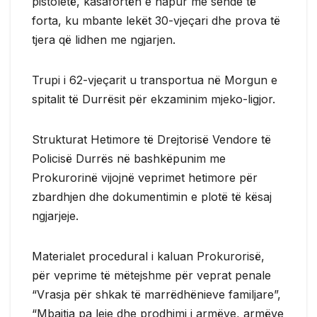
pistoletë, kasafortën e hapur me sende të
forta, ku mbante lekët 30-vjeçari dhe prova të
tjera që lidhen me ngjarjen.
Trupi i 62-vjeçarit u transportua në Morgun e
spitalit të Durrësit për ekzaminim mjeko-ligjor.
Strukturat Hetimore të Drejtorisë Vendore të
Policisë Durrës në bashkëpunim me
Prokurorinë vijojnë veprimet hetimore për
zbardhjen dhe dokumentimin e plotë të kësaj
ngjarjeje.
Materialet procedural i kaluan Prokurorisë,
për veprime të mëtejshme për veprat penale
“Vrasja për shkak të marrëdhënieve familjare”,
“Mbajtja pa leje dhe prodhimi i armëve, armëve