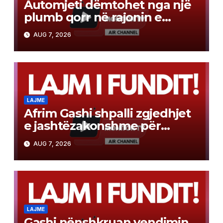
Automjeti dëmtohet nga një
plumb qorr në rajonin e
Tetovës
AUG 7, 2026
LAJME
Afrim Gashi shpalli zgjedhjet
e jashtëzakonshme për
kryetar të Komunës së
AUG 7, 2026
Bërvenicë, ja kur mbahen
LAJME
Gashi nënshkruan vendimin