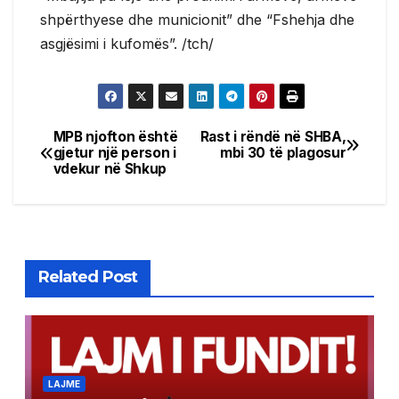
shpërthyese dhe municionit” dhe “Fshehja dhe
asgjësimi i kufomës”. /tch/
MPB njofton është
Rast i rëndë në SHBA,
Post
gjetur një person i
mbi 30 të plagosur
vdekur në Shkup
navigation
Related Post
LAJME