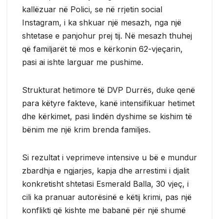
kallëzuar në Polici, se në rrjetin social
Instagram, i ka shkuar një mesazh, nga një
shtetase e panjohur prej tij. Në mesazh thuhej
që familjarët të mos e kërkonin 62-vjeçarin,
pasi ai ishte larguar me pushime.
Strukturat hetimore të DVP Durrës, duke qenë
para këtyre fakteve, kanë intensifikuar hetimet
dhe kërkimet, pasi lindën dyshime se kishim të
bënim me një krim brenda familjes.
Si rezultat i veprimeve intensive u bë e mundur
zbardhja e ngjarjes, kapja dhe arrestimi i djalit
konkretisht shtetasi Esmerald Balla, 30 vjeç, i
cili ka pranuar autorësinë e këtij krimi, pas një
konflikti që kishte me babanë për një shumë