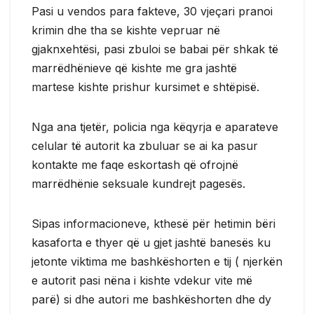
Pasi u vendos para fakteve, 30 vjeçari pranoi
krimin dhe tha se kishte vepruar në
gjaknxehtësi, pasi zbuloi se babai për shkak të
marrëdhënieve që kishte me gra jashtë
martese kishte prishur kursimet e shtëpisë.
Nga ana tjetër, policia nga këqyrja e aparateve
celular të autorit ka zbuluar se ai ka pasur
kontakte me faqe eskortash që ofrojnë
marrëdhënie seksuale kundrejt pagesës.
Sipas informacioneve, kthesë për hetimin bëri
kasaforta e thyer që u gjet jashtë banesës ku
jetonte viktima me bashkëshorten e tij ( njerkën
e autorit pasi nëna i kishte vdekur vite më
parë) si dhe autori me bashkëshorten dhe dy