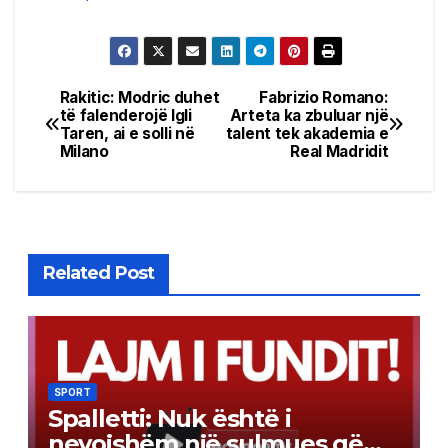
Rakitic: Modric duhet
Fabrizio Romano:
Post
të falenderojë Igli
Arteta ka zbuluar një
Taren, ai e solli në
talent tek akademia e
navigation
Milano
Real Madridit
Related Post
SPORT
Spalletti: Nuk është i
nevojshëm një sulmues që