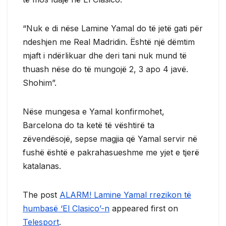
“Nuk e di nëse Lamine Yamal do të jetë gati për
ndeshjen me Real Madridin. Është një dëmtim
mjaft i ndërlikuar dhe deri tani nuk mund të
thuash nëse do të mungojë 2, 3 apo 4 javë.
Shohim”.
Nëse mungesa e Yamal konfirmohet,
Barcelona do ta ketë të vështirë ta
zëvendësojë, sepse magjia që Yamal servir në
fushë është e pakrahasueshme me yjet e tjerë
katalanas.
The post
ALARM! Lamine Yamal rrezikon të
humbasë ‘El Clasico’-n
appeared first on
Telesport
.