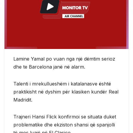
Lamine Yamal po vuan nga një dëmtim serioz
dhe te Barcelona janë në alarm.
Talenti i mrekullueshëm i katalanasve është
praktikisht në dyshim për klasiken kundër Real
Madridit.
Trajneri Hansi Flick konfirmoi se situata duket
problematike dhe ekziston shansi që spanjolli
të mos luajë në El Clasico.