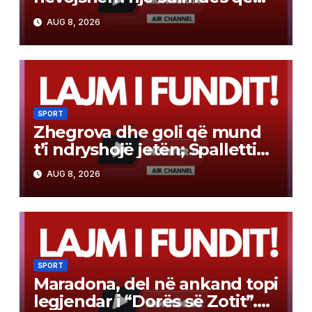
shënon 20 gola. “Europa
AUG 8, 2026
League”, më impenjative se
Champions-i
SPORT
Zhegrova dhe goli që mund
t’i ndryshojë jetën; Spalletti
është dashuruar me…
AUG 8, 2026
“zeppetta”
SPORT
Maradona, del në ankand topi
legjendar i “Dorës së Zotit”.