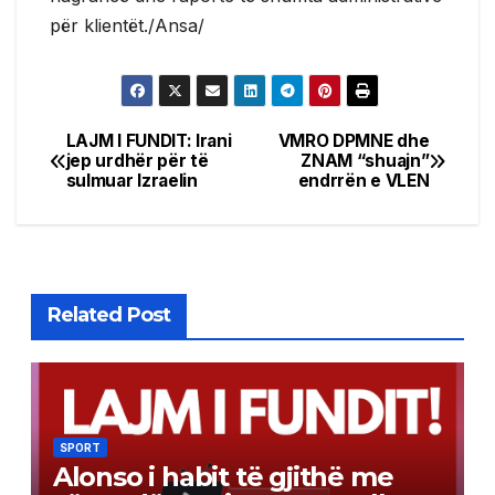
për klientët./Ansa/
LAJM I FUNDIT: Irani
VMRO DPMNE dhe
Post
jep urdhër për të
ZNAM “shuajn”
sulmuar Izraelin
endrrën e VLEN
navigation
Related Post
SPORT
Alonso i habit të gjithë me