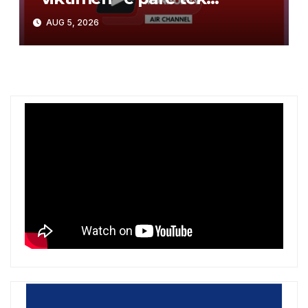
Arsenal? Chelsea gati të
AUG 5, 2026
përfitojë