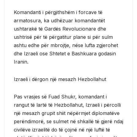
Komandanti i përgjithshëm i forcave të
armatosura, ka udhëzuar komandantët
ushtarakë të Gardës Revolucionare dhe
ushtrisë për të përgatitur plane si për sulm
ashtu edhe për mbrojtje, nëse lufta zgjerohet
dhe Izraeli ose Shtetet e Bashkuara godasin
Iranin.
Izraeli i dërgon një mesazh Hezbollahut
Pas vrasjes së Fuad Shukr, komandant i
rangut të lartë të Hezbollahut, Izraeli i përcolli
një mesazh grupit shiit nëpërmjet diplomatëve
perëndimorë, se sulmet në shkallë të gjerë ndaj
civilëve izraelitë do të çojnë në një luftë të