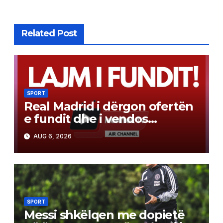
Related Post
SPORT
Real Madrid i dërgon ofertën
e fundit dhe i vendos
ultimatum Vinicius Junior.
AUG 6, 2026
Arsenal po ndjek me sy e
vesh situatën
SPORT
Messi shkëlqen me dopietë