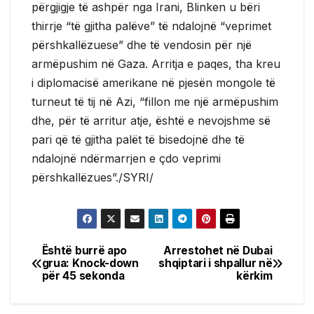
përgjigje të ashpër nga Irani, Blinken u bëri
thirrje “të gjitha palëve” të ndalojnë “veprimet
përshkallëzuese” dhe të vendosin për një
armëpushim në Gaza. Arritja e paqes, tha kreu
i diplomacisë amerikane në pjesën mongole të
turneut të tij në Azi, “fillon me një armëpushim
dhe, për të arritur atje, është e nevojshme së
pari që të gjitha palët të bisedojnë dhe të
ndalojnë ndërmarrjen e çdo veprimi
përshkallëzues”./SYRI/
Është burrë apo
Arrestohet në Dubai
Post
grua: Knock-down
shqiptari i shpallur në
për 45 sekonda
kërkim
navigation