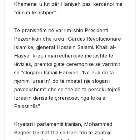
Khamenei u lut për Haniyeh pasi kërcënoi me
“dënim të ashpër”.
Të pranishëm në varrim ishin Presidenti
Pezeshkian dhe kreu i Gardës Revolucionare
Islamike, gjeneral Hossein Salami. Khalil al-
Hayya, kreu i marrëdhënieve me jashtë të
lëvizjes, premtoi gjatë ceremonisë së varrimit
se “slogani i Ismail Haniyeh, ‘Ne nuk do ta
njohim Izraelin’, do të mbetet një slogan i
pavdekshëm” dhe se “ne do ta persekutojmë
Izraelin derisa të çrrënjoset nga toka e
Palestinës”.
Kryetari i parlamentit iranian, Mohammad
Bagher Galibaf tha se Irani “do të zbatojë