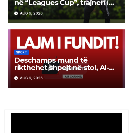
në “Leagues Cup”, trajneri i
vendos nofkën e re “Picasso i
AUG 6, 2026
futbollit”
SPORT
Deschamps mund të
rikthehet shpejt në stol, Al-
Ahli tenton ish-trajnerin e
AUG 6, 2026
Francës