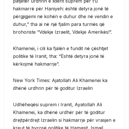
patjetër urdhrin e liderit suprem për t’u
hakmarrë për Haniyeh: është detyra jonë të
përgjigjemi në kohën e duhur dhe në vendin e
duhur,” tha ai në një fjalim para turmës që
brohoriste “Vdekje Izraelit, Vdekje Amerikës!”.
Khamenei, i cili ka fjalën e fundit në çështjet
politike të Iranit, tha: “Është detyra jonë të
kërkojmë hakmarrje”.
New York Times: Ajatollah Ali Khamenei ka
dhënë urdhrin për të goditur Izraelin
Udhëheqësi suprem i Iranit, Ayatollah Ali
Khamenei, ka dhënë urdhër për të goditur
drejtpërdrejt Izraelin si hakmarrje për vrasjen e
kreut të byrosë politike të Hamasit, Ismail