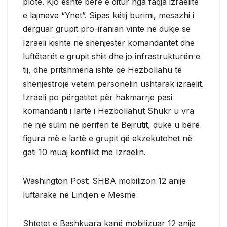
plotë. Kjo është bërë e ditur nga faqja izraelite
e lajmeve “Ynet”. Sipas këtij burimi, mesazhi i
dërguar grupit pro-iranian vinte në dukje se
Izraeli kishte në shënjestër komandantët dhe
luftëtarët e grupit shiit dhe jo infrastrukturën e
tij, dhe pritshmëria ishte që Hezbollahu të
shënjestrojë vetëm personelin ushtarak izraelit.
Izraeli po përgatitet për hakmarrje pasi
komandanti i lartë i Hezbollahut Shukr u vra
në një sulm në periferi të Bejrutit, duke u bërë
figura më e lartë e grupit që ekzekutohet në
gati 10 muaj konflikt me Izraelin.
Washington Post: SHBA mobilizon 12 anije
luftarake në Lindjen e Mesme
Shtetet e Bashkuara kanë mobilizuar 12 anije