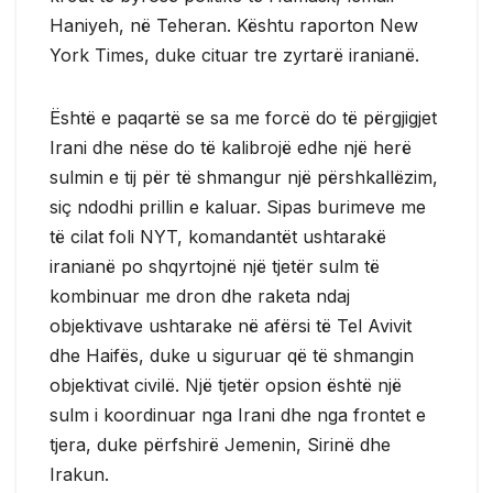
Haniyeh, në Teheran. Kështu raporton New
York Times, duke cituar tre zyrtarë iranianë.
Është e paqartë se sa me forcë do të përgjigjet
Irani dhe nëse do të kalibrojë edhe një herë
sulmin e tij për të shmangur një përshkallëzim,
siç ndodhi prillin e kaluar. Sipas burimeve me
të cilat foli NYT, komandantët ushtarakë
iranianë po shqyrtojnë një tjetër sulm të
kombinuar me dron dhe raketa ndaj
objektivave ushtarake në afërsi të Tel Avivit
dhe Haifës, duke u siguruar që të shmangin
objektivat civilë. Një tjetër opsion është një
sulm i koordinuar nga Irani dhe nga frontet e
tjera, duke përfshirë Jemenin, Sirinë dhe
Irakun.