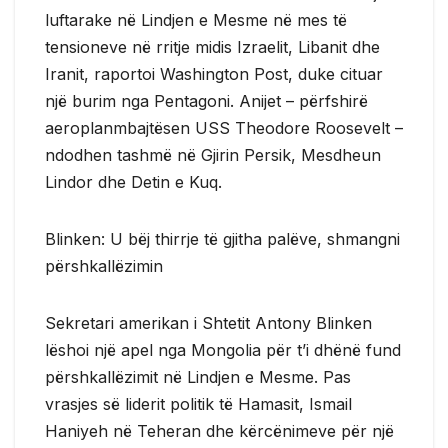
luftarake në Lindjen e Mesme në mes të
tensioneve në rritje midis Izraelit, Libanit dhe
Iranit, raportoi Washington Post, duke cituar
një burim nga Pentagoni. Anijet – përfshirë
aeroplanmbajtësen USS Theodore Roosevelt –
ndodhen tashmë në Gjirin Persik, Mesdheun
Lindor dhe Detin e Kuq.
Blinken: U bëj thirrje të gjitha palëve, shmangni
përshkallëzimin
Sekretari amerikan i Shtetit Antony Blinken
lëshoi një apel nga Mongolia për t’i dhënë fund
përshkallëzimit në Lindjen e Mesme. Pas
vrasjes së liderit politik të Hamasit, Ismail
Haniyeh në Teheran dhe kërcënimeve për një