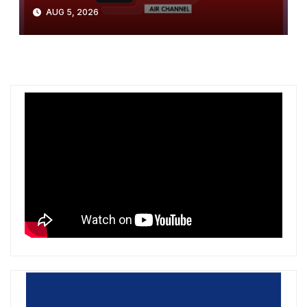
Arsenal? Chelsea gati të
AUG 5, 2026
përfitojë