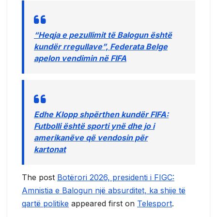
“Heqja e pezullimit të Balogun është
kundër rregullave”, Federata Belge
apelon vendimin në FIFA
Edhe Klopp shpërthen kundër FIFA:
Futbolli është sporti ynë dhe jo i
amerikanëve që vendosin për
kartonat
The post
Botërori 2026, presidenti i FIGC:
Amnistia e Balogun një absurditet, ka shije të
qartë politike
appeared first on
Telesport
.