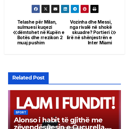
Telashe për Milan,
Vozinha dhe Messi,
Post
sulmuesi kuqezi
nga rivalë në shokë
dëmtohet në Kupën e
skuadre? Portieri i
navigation
Botës dhe rrezikon 2
lirë në shënjestrën e
muaj pushim
Inter Miami
Related Post
SPORT
Alonso i habit të gjithë me
zëvendësuesin e Cucurella.