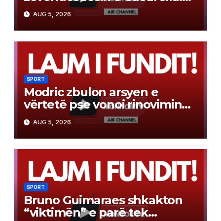
Vjen nga La Liga dhe do të
AUG 5, 2026
kushtojë vetëm 19 milionë
euro
SPORT
Modric zbulon arsyen e
vërtetë pse vonoi rinovimin
me Milanin: Doja të dëgjoja
AUG 5, 2026
atë më parë…
SPORT
Bruno Guimaraes shkakton
“viktimën” e parë tek