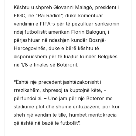
Kështu u shpreh Giovanni Malagò, president i
FIGC, në “Rai Radio1”, duke komentuar
vendimin e FIFA-s për të pezulluar sanksionin
ndaj futbollistit amerikan Florin Balogun, i
përjashtuar në ndeshjen kundër Bosnjë-
Hercegovinës, duke e bërë kështu të
disponueshëm për të luajtur kundër Belgjikës
në 1/8 e finales së Botërorit.
“Është një precedent jashtëzakonisht i
rrezikshëm, shpresoj ta kuptojnë këtë, –
përfundoi ai. – Unë jam për një Botëror me
stadiume plot dhe shumë entuziazëm, por kur
sheh një vendim të tillë, humbet meritokracia
që është në bazë të futbollit”.