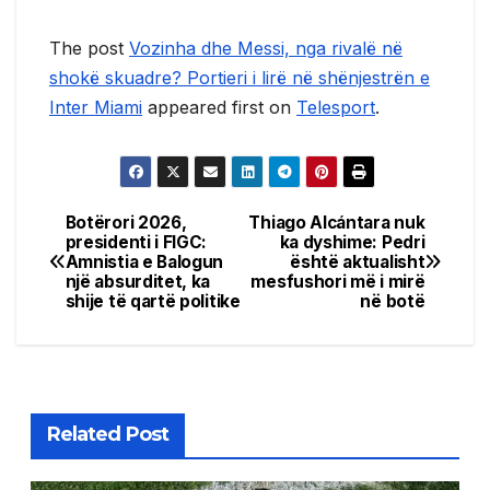
The post
Vozinha dhe Messi, nga rivalë në
shokë skuadre? Portieri i lirë në shënjestrën e
Inter Miami
appeared first on
Telesport
.
Botërori 2026,
Thiago Alcántara nuk
Post
presidenti i FIGC:
ka dyshime: Pedri
Amnistia e Balogun
është aktualisht
navigation
një absurditet, ka
mesfushori më i mirë
shije të qartë politike
në botë
Related Post