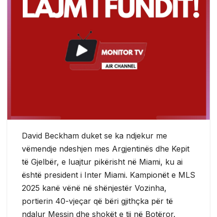
David Beckham duket se ka ndjekur me
vëmendje ndeshjen mes Argjentinës dhe Kepit
të Gjelbër, e luajtur pikërisht në Miami, ku ai
është president i Inter Miami. Kampionët e MLS
2025 kanë vënë në shënjestër Vozinha,
portierin 40-vjeçar që bëri gjithçka për të
ndalur Messin dhe shokët e tij në Botëror.