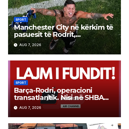
SPORT
Manchester City në kërkim të
pasuesit të Rodrit,
argjentinasi është objektivi
AUG 7, 2026
kryesor
SPORT
Barça-Rodri, operacioni
transatlantik. Nisi në SHBA
dhe po hyn në fazën
AUG 7, 2026
vendimtare