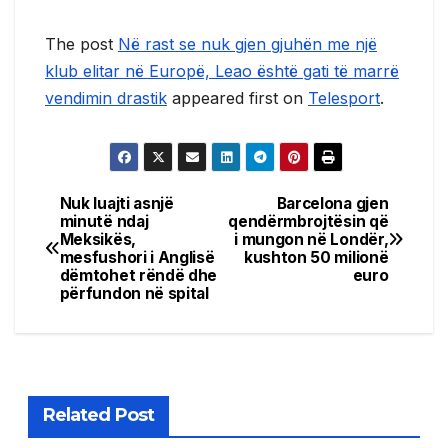
The post
Në rast se nuk gjen gjuhën me një
klub elitar në Europë, Leao është gati të marrë
vendimin drastik
appeared first on
Telesport
.
Nuk luajti asnjë
Barcelona gjen
Post
minutë ndaj
qendërmbrojtësin që
Meksikës,
i mungon në Londër,
navigation
mesfushori i Anglisë
kushton 50 milionë
dëmtohet rëndë dhe
euro
përfundon në spital
Related Post