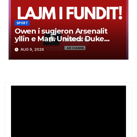
SPORT
Owen i sugjeron Arsenalit
yllin e Man. United: Duke
lojtari i përsosur për ata
AUG 9, 2026