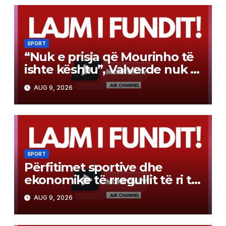
SPORT
“Nuk e prisja që Mourinho të
ishte kështu”, Valverde nuk e
fsheh dot të vërtetën
AUG 9, 2026
SPORT
Përfitimet sportive dhe
ekonomike të rregullit të ri të
miratuar nga FSHF për
AUG 9, 2026
sezonin e ardhshëm