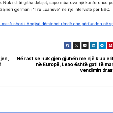
 Nuk i di të gjitha detajet, sapo mbarova një konferencë p
trajneri gjerman i “Tre Luanëve” në një intervistë për BBC.
s, mesfushori i Anglisë dëmtohet rëndë dhe përfundon në sp
jen,
Në rast se nuk gjen gjuhën me një klub eli
i
në Europë, Leao është gati të ma
vendimin dras