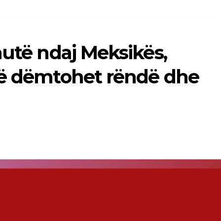
nutë ndaj Meksikës,
së dëmtohet rëndë dhe