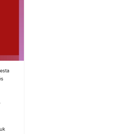
Festa
ës
r
nuk