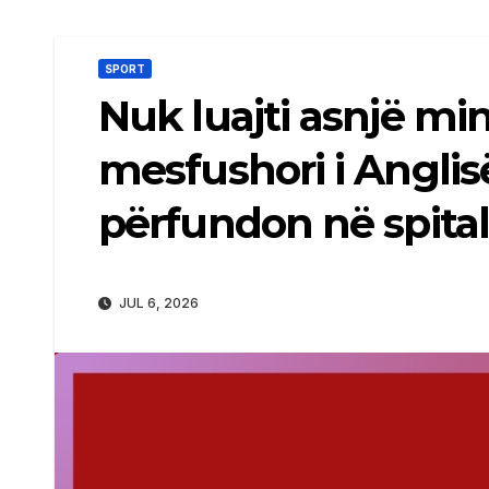
SPORT
Nuk luajti asnjë mi
mesfushori i Angli
përfundon në spital
JUL 6, 2026