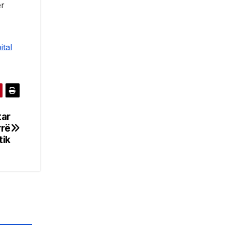
ër
ital
tar
rrë
tik