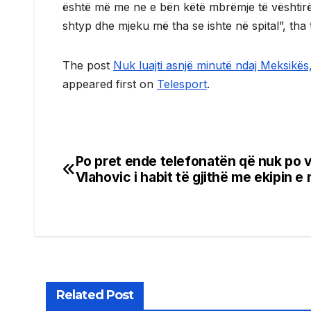
është më me ne e bën këtë mbrëmje të vështirë.
shtyp dhe mjeku më tha se ishte në spital”, tha 
The post
Nuk luajti asnjë minutë ndaj Meksikë
appeared first on
Telesport
.
Po pret ende telefonatën që nuk po v
Post
Vlahovic i habit të gjithë me ekipin e r
navigation
Related Post