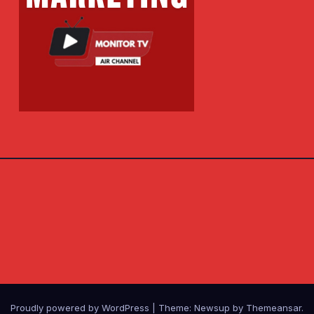
Proudly powered by WordPress
|
Theme: Newsup by
Themeansar
.