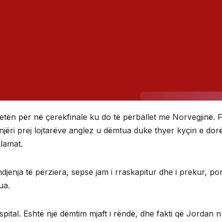
iletën për në çerekfinale ku do të përballet me Norvegjinë. 
 njëri prej lojtarëve anglez u dëmtua duke thyer kyçin e dor
lamat.
jenja të përziera, sepse jam i rraskapitur dhe i prekur, po
ua.
spital. Është një dëmtim mjaft i rëndë, dhe fakti që Jordan 