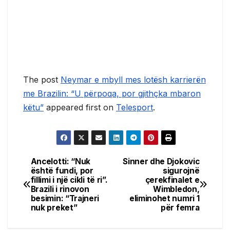
The post
Neymar e mbyll mes lotësh karrierën
me Brazilin: “U përpoqa, por gjithçka mbaron
këtu”
appeared first on
Telesport
.
Ancelotti: “Nuk
Sinner dhe Djokovic
Post
është fundi, por
sigurojnë
fillimi i një cikli të ri”.
çerekfinalet e
navigation
Brazili i rinovon
Wimbledon,
besimin: “Trajneri
eliminohet numri 1
nuk preket”
për femra