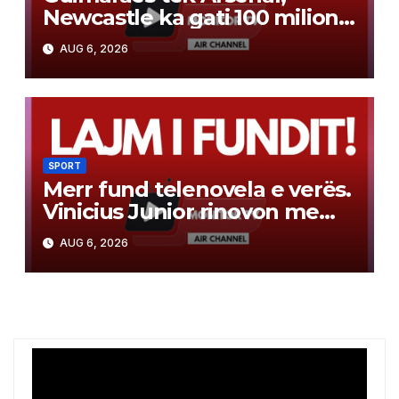
Newcastle ka gati 100 milionë
euro për yllin e Bundesligës
AUG 6, 2026
SPORT
Merr fund telenovela e verës.
Vinicius Junior rinovon me
Real Madridin. Ja njoftimi
AUG 6, 2026
zyrtar