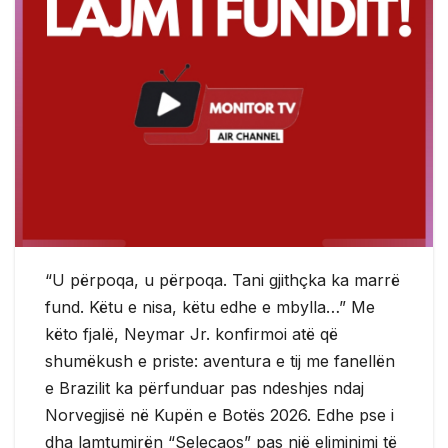
“U përpoqa, u përpoqa. Tani gjithçka ka marrë
fund. Këtu e nisa, këtu edhe e mbylla…” Me
këto fjalë, Neymar Jr. konfirmoi atë që
shumëkush e priste: aventura e tij me fanellën
e Brazilit ka përfunduar pas ndeshjes ndaj
Norvegjisë në Kupën e Botës 2026. Edhe pse i
dha lamtumirën “Seleçaos” pas një eliminimi të