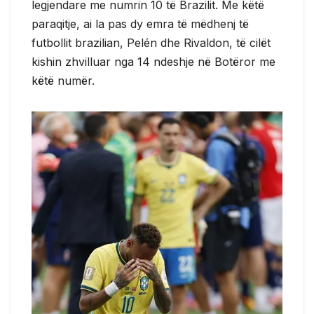
legjendare me numrin 10 të Brazilit. Me këtë
paraqitje, ai la pas dy emra të mëdhenj të
futbollit brazilian, Pelén dhe Rivaldon, të cilët
kishin zhvilluar nga 14 ndeshje në Botëror me
këtë numër.