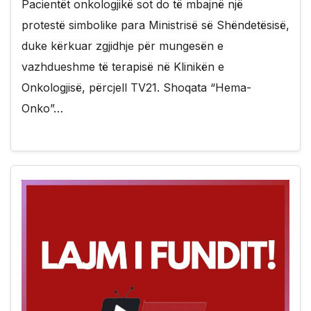
Pacientët onkologjikë sot do të mbajnë një
protestë simbolike para Ministrisë së Shëndetësisë,
duke kërkuar zgjidhje për mungesën e
vazhdueshme të terapisë në Klinikën e
Onkologjisë, përcjell TV21. Shoqata “Hema-
Onko”…