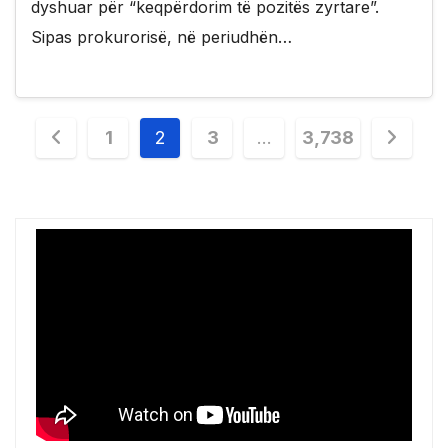
dyshuar për “keqpërdorim të pozitës zyrtare”.
Sipas prokurorisë, në periudhën…
Posts
1
2
3
…
3,738
pagination