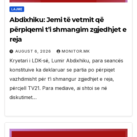
LAJME
Abdixhiku: Jemi të vetmit që
përpiqemi t’i shmangim zgjedhjet e
reja
AUGUST 6, 2026
MONITOR.MK
Kryetari i LDK-së, Lumir Abdixhiku, para seancës
konstituive ka deklaruar se partia po përpiqet
vazhdimisht për t’i shmangur zgjedhjet e reja,
përcjell TV21. Para mediave, ai shtoi se në
diskutimet…