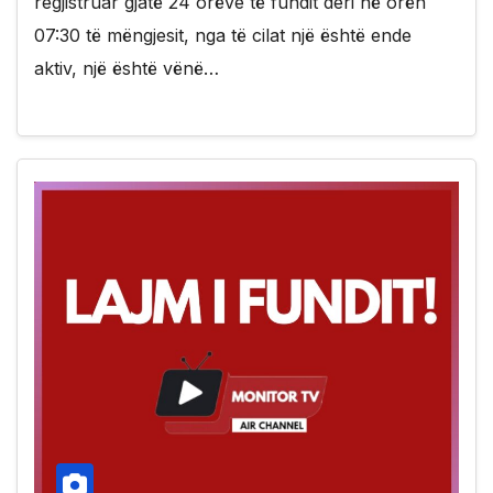
regjistruar gjatë 24 orëve të fundit deri në orën
07:30 të mëngjesit, nga të cilat një është ende
aktiv, një është vënë…