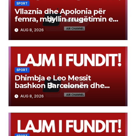
SPORT
Vllaznia dhe Apolonia për
femra, mbyllin rrugëtimin e
tyre në Europë
AUG 8, 2026
SPORT
Dhimbja e Leo Messit
bashkon Barcelonën dhe
Real Madrid
AUG 8, 2026
SPORT