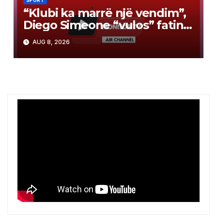
“Klubi ka marrë një vendim”,
Diego Simeone “vulos” fatin e
Julian Alvarez
AUG 8, 2026