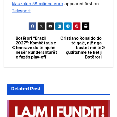
klauzolën 58 milionë euro
appeared first on
Telesport
.
Botërori “Brazil
Cristiano Ronaldo do
Post
2027”: Kombëtarja e
të qajë, një nga
femrave do të njohë
bastet më të
navigation
nesër kundërshtarët
çuditshme të këtij
e fazës play-off
Botërori
Related Post