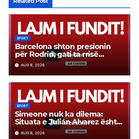
Related Post
SPORT
Barcelona shton presionin
për Rodrin, gati ta rrisë
ofertën për ta mbyllur shpejt
AUG 8, 2026
marrëveshjen
SPORT
Simeone nuk ka dilema:
Situata e Julián Alvarez është
e qartë, klubi ka marrë një
AUG 8, 2026
vendim