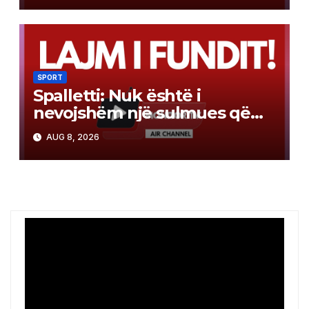
SPORT
Spalletti: Nuk është i
nevojshëm një sulmues që
shënon 20 gola. “Europa
AUG 8, 2026
League”, më impenjative se
Champions-i