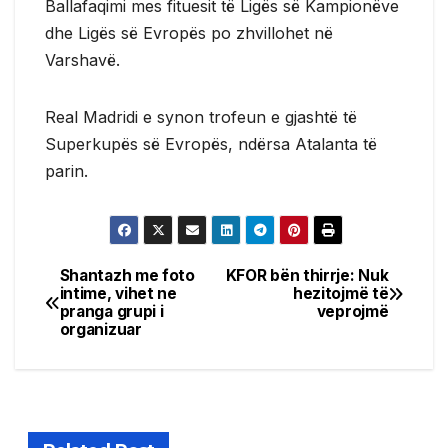
Ballafaqimi mes fituesit të Ligës së Kampionëve
dhe Ligës së Evropës po zhvillohet në
Varshavë.
Real Madridi e synon trofeun e gjashtë të
Superkupës së Evropës, ndërsa Atalanta të
parin.
Shantazh me foto
KFOR bën thirrje: Nuk
Post
intime, vihet ne
hezitojmë të
pranga grupi i
veprojmë
navigation
organizuar